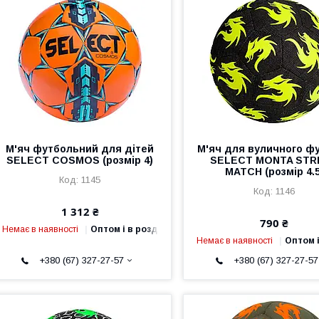
М'яч футбольний для дітей
М'яч для вуличного ф
SELECT COSMOS (розмір 4)
SELECT MONTA STR
MATCH (розмір 4.5
1145
1146
1 312 ₴
790 ₴
Немає в наявності
Оптом і в роздріб
Немає в наявності
Оптом і
+380 (67) 327-27-57
+380 (67) 327-27-57