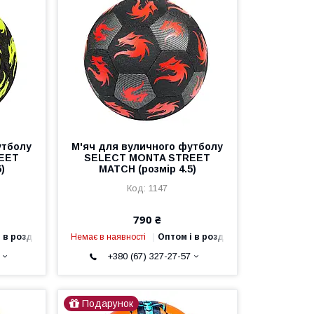
утболу
М'яч для вуличного футболу
EET
SELECT MONTA STREET
)
MATCH (розмір 4.5)
1147
790 ₴
 в роздріб
Немає в наявності
Оптом і в роздріб
+380 (67) 327-27-57
Подарунок