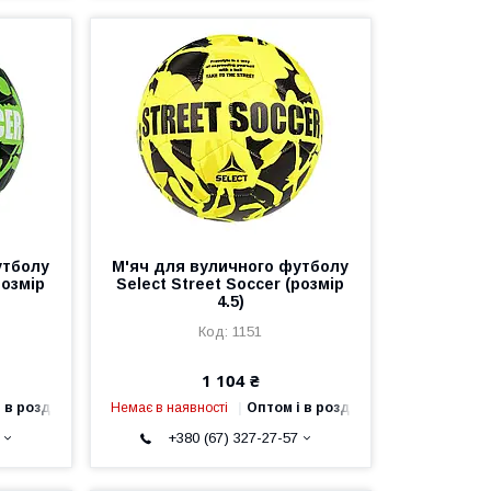
утболу
М'яч для вуличного футболу
розмір
Select Street Soccer (розмір
4.5)
1151
1 104 ₴
 в роздріб
Немає в наявності
Оптом і в роздріб
+380 (67) 327-27-57