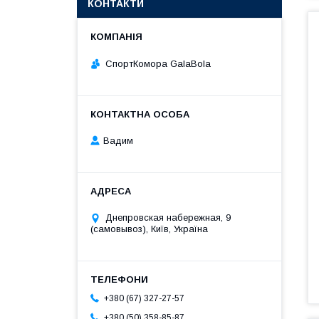
КОНТАКТИ
СпортКомора GalaBola
Вадим
Днепровская набережная, 9
(самовывоз), Київ, Україна
+380 (67) 327-27-57
+380 (50) 358-85-87