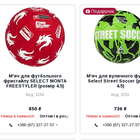
Подарунок
М'яч для футбольного
М'яч для вуличного ф
фристайлу SELECT MONTA
Select Street Soccer (
FREESTYLER (розмір 4.5)
4.5)
1153
1151
850 ₴
736 ₴
Немає в наявності
Оптом і в роздріб
Немає в наявності
Оптом і
+380 (67) 327-27-57
+380 (67) 327-27-57