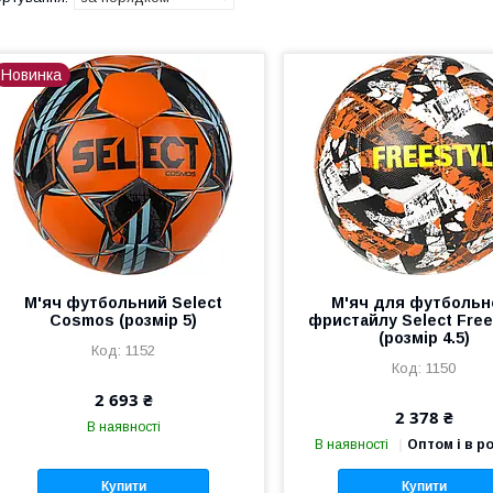
Новинка
М'яч футбольний Select
М'яч для футбольн
Cosmos (розмір 5)
фристайлу Select Free
(розмір 4.5)
1152
1150
2 693 ₴
2 378 ₴
В наявності
В наявності
Оптом і в р
Купити
Купити