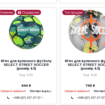
Новинка
Подарунок
Топ продаж
М'яч для вуличного футболу
М'яч для вуличного ф
SELECT STREET SOCCER
SELECT STREET SO
(розмір 4.5)
(розмір 4.5)
1151
1142
644 ₴
740 ₴
Немає в наявності
Оптом і в роздріб
Немає в наявності
Оптом і
+380 (67) 327-27-57
+380 (67) 327-27-57