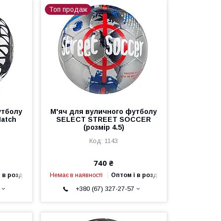
Топ продаж
утболу
М'яч для вуличного футболу
Match
SELECT STREET SOCCER
(розмір 4.5)
1143
740 ₴
 в роздріб
Немає в наявності
Оптом і в роздріб
+380 (67) 327-27-57