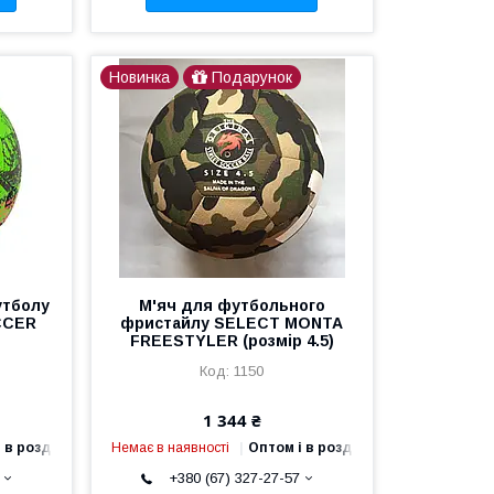
Новинка
Подарунок
утболу
М'яч для футбольного
CCER
фристайлу SELECT MONTA
FREESTYLER (розмір 4.5)
1150
1 344 ₴
 в роздріб
Немає в наявності
Оптом і в роздріб
+380 (67) 327-27-57