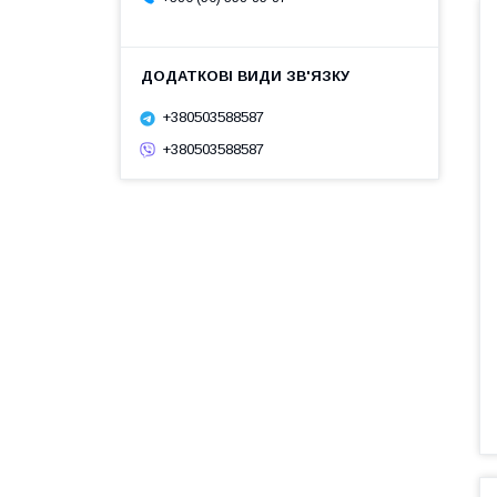
+380503588587
+380503588587