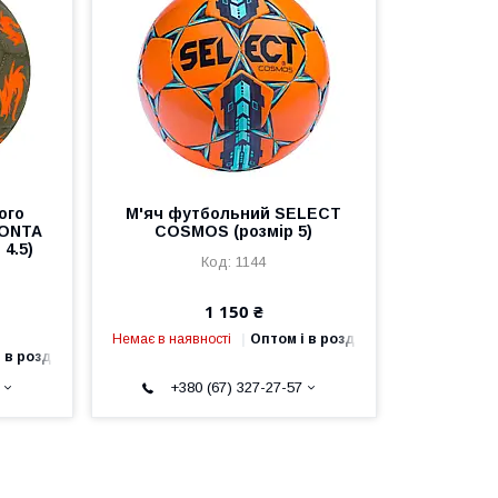
ого
М'яч футбольний SELECT
MONTA
COSMOS (розмір 5)
4.5)
1144
1 150 ₴
Немає в наявності
Оптом і в роздріб
 в роздріб
+380 (67) 327-27-57