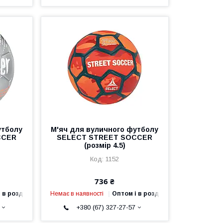
утболу
М'яч для вуличного футболу
CCER
SELECT STREET SOCCER
(розмір 4.5)
1152
736 ₴
 в роздріб
Немає в наявності
Оптом і в роздріб
+380 (67) 327-27-57