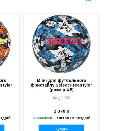
ого
М'яч для футбольного
styler
фристайлу Select Freestyler
(розмір 4.5)
1150
2 378 ₴
оздріб
В наявності
Оптом і в роздріб
Купити