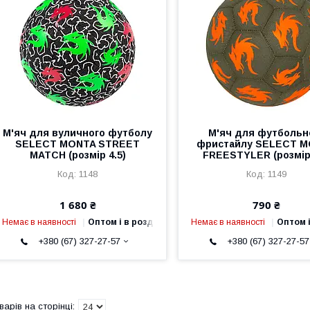
М'яч для вуличного футболу
М'яч для футбольн
SELECT MONTA STREET
фристайлу SELECT 
MATCH (розмір 4.5)
FREESTYLER (розмір 
1148
1149
1 680 ₴
790 ₴
Немає в наявності
Оптом і в роздріб
Немає в наявності
Оптом і
+380 (67) 327-27-57
+380 (67) 327-27-57