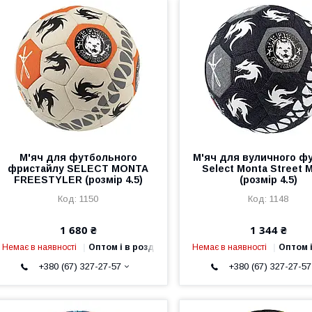
М'яч для футбольного
М'яч для вуличного ф
фристайлу SELECT MONTA
Select Monta Street 
FREESTYLER (розмір 4.5)
(розмір 4.5)
1150
1148
1 680 ₴
1 344 ₴
Немає в наявності
Оптом і в роздріб
Немає в наявності
Оптом і
+380 (67) 327-27-57
+380 (67) 327-27-57