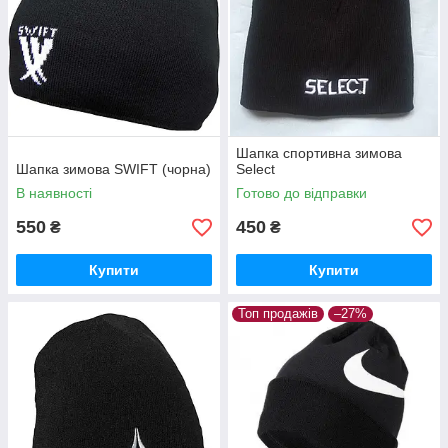
Шапка спортивна зимова
Шапка зимова SWIFT (чорна)
Select
В наявності
Готово до відправки
550
450
₴
₴
Купити
Купити
Топ продажів
–27%