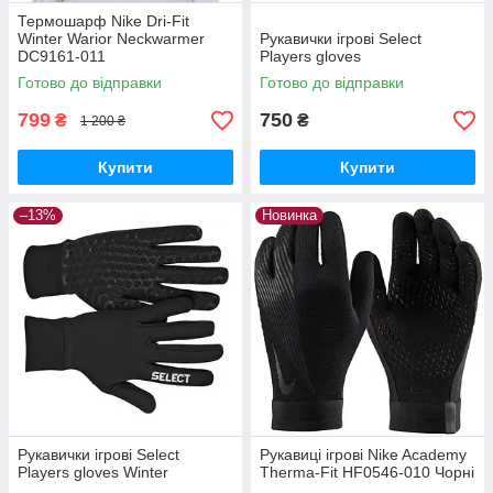
Термошарф Nike Dri-Fit
Winter Warior Neckwarmer
Рукавички ігрові Select
DC9161-011
Players gloves
Готово до відправки
Готово до відправки
799
750
₴
₴
1 200 ₴
Купити
Купити
–13%
Новинка
Рукавички ігрові Select
Рукавиці ігрові Nike Academy
Players gloves Winter
Therma-Fit HF0546-010 Чорні