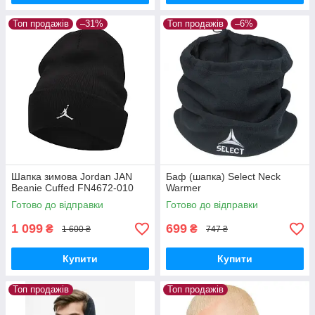
Топ продажів
–31%
Топ продажів
–6%
Шапка зимова Jordan JAN
Баф (шапка) Select Neck
Beanie Cuffed FN4672-010
Warmer
Готово до відправки
Готово до відправки
1 099
699
₴
₴
1 600 ₴
747 ₴
Купити
Купити
Топ продажів
Топ продажів