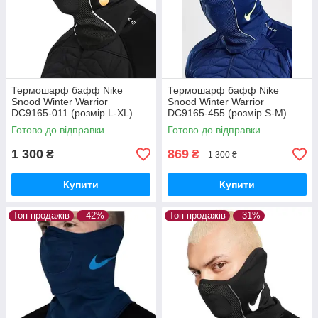
Термошарф бафф Nike
Термошарф бафф Nike
Snood Winter Warrior
Snood Winter Warrior
DC9165-011 (розмір L-XL)
DC9165-455 (розмір S-М)
Готово до відправки
Готово до відправки
1 300
869
₴
₴
1 300 ₴
Купити
Купити
Топ продажів
–42%
Топ продажів
–31%