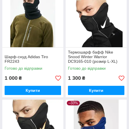
Термошарф бафф Nike
Шарф-cнуд Adidas Tiro
Snood Winter Warrior
FR2243
DC9165-010 (розмір L-XL)
Готово до відправки
Готово до відправки
1 000
1 300
₴
₴
Купити
Купити
–33%