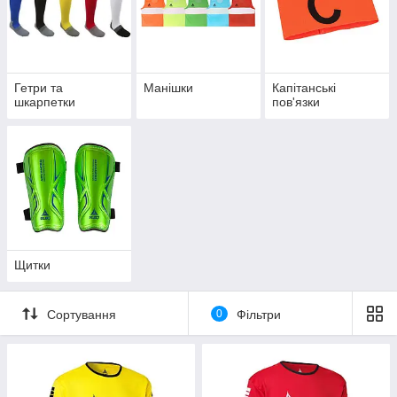
Гетри та
Манішки
Капітанські
шкарпетки
пов'язки
Щитки
Сортування
0
Фільтри