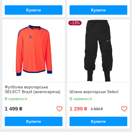
Купити
Купити
–13%
Футболка воротарська
SELECT Brazil (жовтогаряча)
Штани воротарські Select
В наявності
В наявності
1 499
1 299
₴
₴
1 500 ₴
Купити
Купити