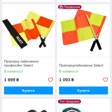
Подарунок
Прапорці лайнсмена
професійні Select
Прапорцілайнсмена Select
В наявності
В наявності
1 899
1 093
₴
₴
Купити
Купити
Топ продажів