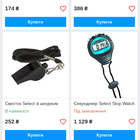
174
386
₴
₴
Купити
Купити
Свисток Select зі шнурком
Секундомір Select Stop Watch
В наявності
Під замовлення
252
1 129
₴
₴
Купити
Купити