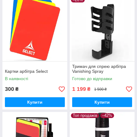
Тримач для спрею арбітра
Картки арбітра Select
Vanishing Spray
В наявності
Готово до відправки
300
1 199
₴
₴
1 500 ₴
Купити
Купити
Топ продажів
–42%