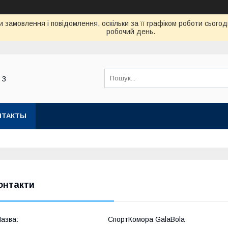
 замовлення і повідомлення, оскільки за її графіком роботи сьог
робочий день.
 З
НТАКТЫ
онтакти
СпортКомора GalaBola