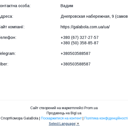
Вадим
Днепровская набережная, 9 (самовы
https://galabola.com.ua/ua/
+380 (67) 327-27-57
+380 (50) 358-85-87
+380503588587
+380503588587
Сайт створений на маркетплейсі
Prom.ua
Продавець на Bigl.ua
СпортКомора GalaBola |
Поскаржитися на контент
|
Політика конфіденційності
Select Language
▼