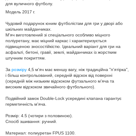
для вуличного футболу.
Модель 2017 г.
Чудовий подарунок юним футболістам для гри у дворі або
шкільних майданчиках.
М'яч виготовлений зі спеціального особливо міцного
поліуретану, має міцний каркас і характеризується
підвищеною зносостійкістю. Ідеальний варіант для гри на
асфальті, бетоні, гравії, землі, майданчиках із жорстким
штучним покриттям.
За
розміру
4,5 м'яч має меншу вагу, ніж традиційна "п'ятірка",
і більш контрольований, середній відскок від поверхні
(середній між низьким відскоком футзального м'яча та
високим відскоком звичайного футбольного).
Подвійний замок Double-Lock усередині клапана гарантує
герметичність м'яча.
Розмір: 4.5 (чотири з половиною).
Спосіб зшивання: ручний.
Материал: полиуретан FPUS 1100.