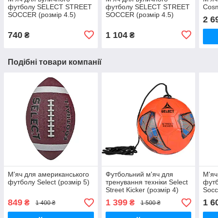
футболу SELECT STREET
футболу SELECT STREET
Cosm
SOCCER (розмір 4.5)
SOCCER (розмір 4.5)
2 6
740
1 104
₴
₴
Подібні товари компанії
М'яч для американського
Футбольний м'яч для
М'яч
футболу Select (розмір 5)
тренування техніки Select
футб
Street Kicker (розмір 4)
Socc
849
1 399
1 6
₴
₴
1 400 ₴
1 500 ₴