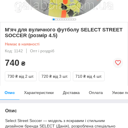
М'яч для вуличного футболу SELECT STREET
SOCCER (розмір 4.5)
Немає в наявності
Код: 1142
Опт і роздріб
740
₴
730 ₴
від 2 шт.
720 ₴
від 3 шт.
710 ₴
від 4 шт.
Опис
Характеристики
Доставка
Оплата
Умови п
Опис
Select Street Soccer — модель з яскравим і стильним
дизайном бренда SELECT (Данія), розроблена спеціально