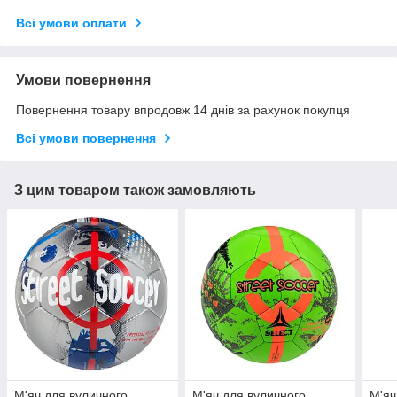
Всі умови оплати
Умови повернення
Повернення товару впродовж 14 днів за рахунок покупця
Всі умови повернення
З цим товаром також замовляють
М'яч для вуличного
М'яч для вуличного
М'яч