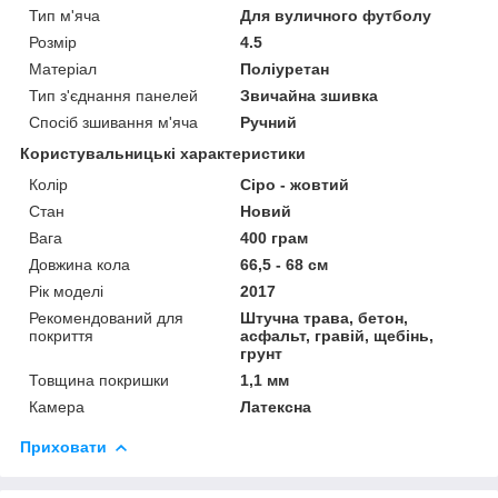
Тип м'яча
Для вуличного футболу
Розмір
4.5
Матеріал
Поліуретан
Тип з'єднання панелей
Звичайна зшивка
Спосіб зшивання м'яча
Ручний
Користувальницькі характеристики
Колір
Сіро - жовтий
Стан
Новий
Вага
400 грам
Довжина кола
66,5 - 68 см
Рік моделі
2017
Рекомендований для
Штучна трава, бетон,
покриття
асфальт, гравій, щебінь,
грунт
Товщина покришки
1,1 мм
Камера
Латексна
Приховати