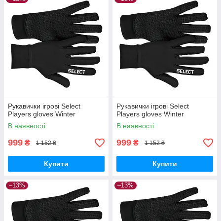
Рукавички ігрові Select
Рукавички ігрові Select
Players gloves Winter
Players gloves Winter
В наявності
В наявності
999
999
₴
₴
1 152 ₴
1 152 ₴
Купити
Купити
–13%
–13%