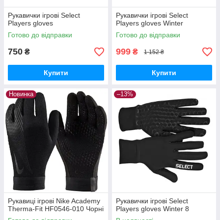
Рукавички ігрові Select
Рукавички ігрові Select
Players gloves
Players gloves Winter
Готово до відправки
Готово до відправки
750
999
₴
₴
1 152 ₴
Купити
Купити
Новинка
–13%
Рукавиці ігрові Nike Academy
Рукавички ігрові Select
Therma-Fit HF0546-010 Чорні
Players gloves Winter 8