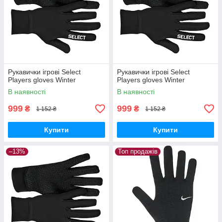
Рукавички ігрові Select
Рукавички ігрові Select
Players gloves Winter
Players gloves Winter
В наявності
В наявності
999
999
₴
₴
1 152 ₴
1 152 ₴
Купити
Купити
–13%
Топ продажів