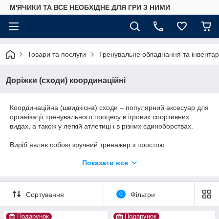
М'ЯЧИКИ ТА ВСЕ НЕОБХІДНЕ ДЛЯ ГРИ З НИМИ
Товари та послуги
Тренувальне обладнання та інвентар
Доріжки (сходи) координаційні
Координаційна (швидкісна) сходи – популярний аксесуар для
організації тренувального процесу в ігрових спортивних
видах, а також у легкій атлетиці і в різних єдиноборствах.
Виріб являє собою зручний тренажер з простою
конструкцією, що дозволяє ефективно розвивати
Показати все
координацію, витривалість, швидкість і точність рухів.
Регулярні тренування на сходах (2-3 рази в тиждень в
комплексі з іншими тренуваннями) сприяють розвитку
м'язової пам'яті».
Сортування
0
Фільтри
Застосовується сходи у всіх видах спорту, де ключовими
перевагами спортсмена є миттєве «вибуховий» прискорення
Подарунок
Подарунок