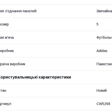
ип з'єднання панелей
Звичайна
озмір
5
ип м'яча
Футболь
иробник
Adidas
раїна виробник
Пакистан
Користувальницькі характеристики
Стан
Новий
ртикул
CW5268