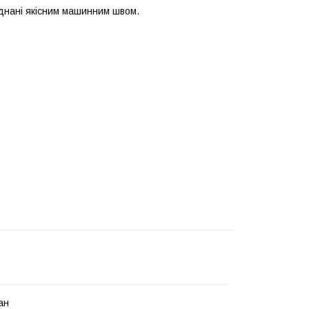
'єднані якісним машинним швом.
ан