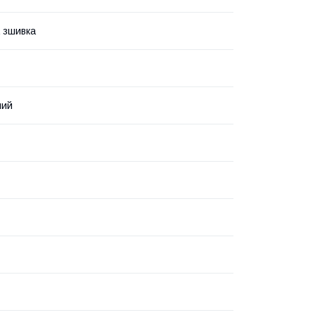
 зшивка
ний