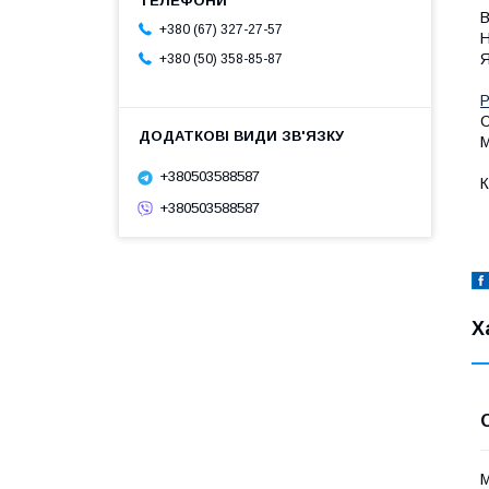
В
+380 (67) 327-27-57
Н
Я
+380 (50) 358-85-87
Р
С
М
+380503588587
К
+380503588587
Х
М