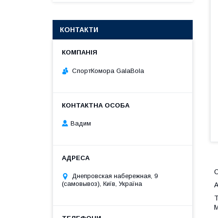
КОНТАКТИ
СпортКомора GalaBola
Вадим
О
Днепровская набережная, 9
(самовывоз), Київ, Україна
А
Т
М