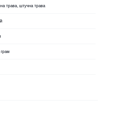
на трава, штучна трава
й
м
 грам