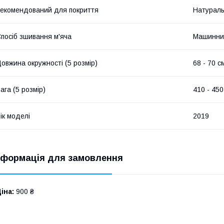
екомендований для покриття
Натураль
посіб зшивання м'яча
Машинни
овжина окружності (5 розмір)
68 - 70 с
ага (5 розмір)
410 - 450
ік моделі
2019
нформація для замовлення
іна:
900 ₴