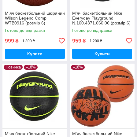
М'яч баскетбольний шкіряний
М'яч баскетбольний Nike
Wilson Legend Comp
Everyday Playground
WTB0916 (розмір 6)
N.100.4371.060.06 (розмір 6)
Готово до відправки
Готово до відправки
999
959
₴
₴
1 300 ₴
1 200 ₴
Купити
Купити
Новинка
–18%
–18%
М'яч баскетбольний Nike
М'яч баскетбольний Nike