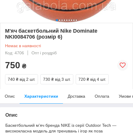
М'яч баскетбольний Nike Dominate
NKI0084706 (розмір 6)
Немає в наявності
Код: 4706
Опт і роздріб
750
₴
740 ₴
від 2 шт.
730 ₴
від 3 шт.
720 ₴
від 4 шт.
Опис
Характеристики
Доставка
Оплата
Умови 
Опис
Баскетбольний м'яч бренда NIKE із серії Outdoor Tech —
висококласна модель для тренувань і ігор як поза