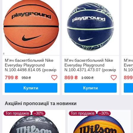
М'яч баскетбольний Nike
М'яч баскетбольний Nike
М'яч
Everyday Playground
Everyday Playground
Ever
N.100.4498.814.05 (розмір
N.100.4371.473.07 (розмір
N.10
5)
7)
6)
799
869
899
₴
₴
950 ₴
1 000 ₴
Купити
Купити
Акційні пропозиції та новинки
Топ продажів
–30%
Топ продажів
–30%