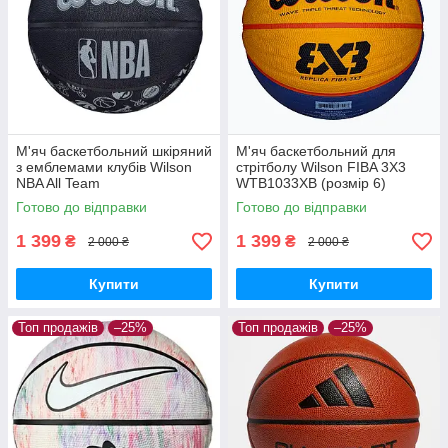
М'яч баскетбольний шкіряний
М'яч баскетбольний для
з емблемами клубів Wilson
стрітболу Wilson FIBA 3X3
NBA All Team
WTB1033XB (розмір 6)
WTB1300XBNBA6 (розмір 6)
Готово до відправки
Готово до відправки
1 399
1 399
₴
₴
2 000 ₴
2 000 ₴
Купити
Купити
Топ продажів
–25%
Топ продажів
–25%