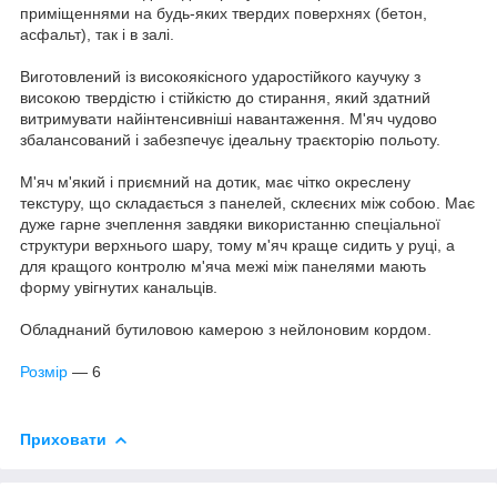
приміщеннями на будь-яких твердих поверхнях (бетон,
асфальт), так і в залі.
Виготовлений із високоякісного ударостійкого каучуку з
високою твердістю і стійкістю до стирання, який здатний
витримувати найінтенсивніші навантаження. М'яч чудово
збалансований і забезпечує ідеальну траєкторію польоту.
М'яч м'який і приємний на дотик, має чітко окреслену
текстуру, що складається з панелей, склеєних між собою. Має
дуже гарне зчеплення завдяки використанню спеціальної
структури верхнього шару, тому м'яч краще сидить у руці, а
для кращого контролю м'яча межі між панелями мають
форму увігнутих канальців.
Обладнаний бутиловою камерою з нейлоновим кордом.
Розмір
— 6
Приховати