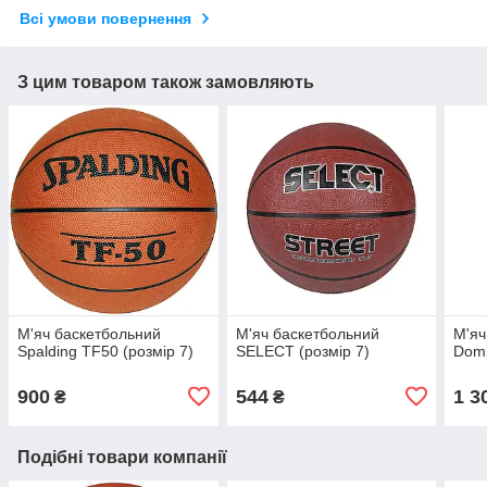
Всі умови повернення
З цим товаром також замовляють
М'яч баскетбольний
М'яч баскетбольний
М'яч
Spalding TF50 (розмір 7)
SELECT (розмір 7)
Domi
900
544
1 3
₴
₴
Подібні товари компанії