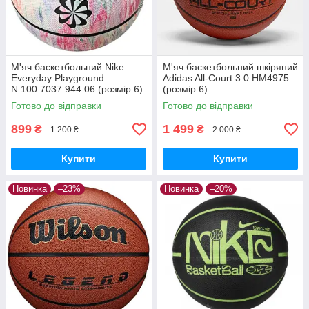
М'яч баскетбольний Nike
М'яч баскетбольний шкіряний
Everyday Playground
Adidas All-Court 3.0 HM4975
N.100.7037.944.06 (розмір 6)
(розмір 6)
Готово до відправки
Готово до відправки
899
1 499
₴
₴
1 200 ₴
2 000 ₴
Купити
Купити
Новинка
–23%
Новинка
–20%