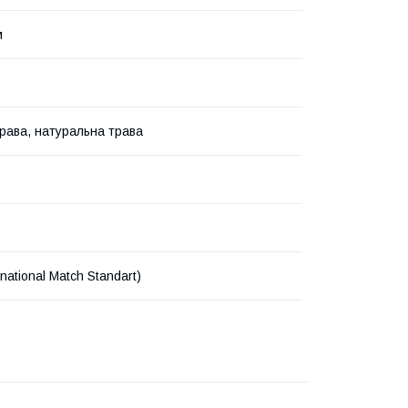
м
рава, натуральна трава
rnational Match Standart)