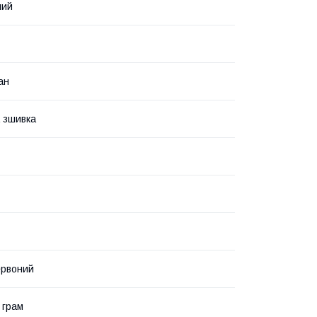
ний
ан
 зшивка
ервоний
 грам