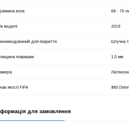
овжина кола
68 - 70 с
ік моделі
2019
екомендований для покриття
Штучна т
овщина покришки
1,5 мм
Камера
Латексна
нак якості FIFA
IMS (Inte
нформація для замовлення