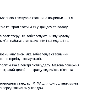
нульованою текстурою (товщина покришки — 1,5
гко контролювати м'яч у дощову та вологу
 поліестеру, які забезпечують м'ячу чудову
 м'яч набагато м'якшим, ніж інші моделі та
овим клапаном. яка забезпечує стабільний
ього терміну експлуатації.
оліт м'яча в повітрі після удару. Матова поверхня
 а яскравий дизайн — кращу видимість м'яча та
 міжнародний стандарт ФІФА для футбольних м'ячів,
ча перед запуском у продаж.