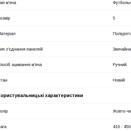
ип м'яча
Футболь
озмір
5
атеріал
Поліурет
ип з'єднання панелей
Звичайна
посіб зшивання м'яча
Ручний
Стан
Новий
Користувальницькі характеристики
олір
Жовто-ч
ага
410 - 450