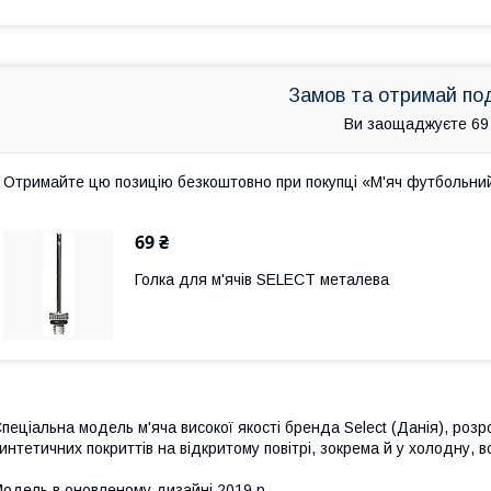
Замов та отримай по
Ви заощаджуєте 69
Отримайте цю позицію безкоштовно при покупці «М'яч футбольни
69 ₴
Голка для м'ячів SELECT металева
пеціальна модель м'яча високої якості бренда Select (Данія), розро
интетичних покриттів на відкритому повітрі, зокрема й у холодну, в
одель в оновленому дизайні 2019 р.