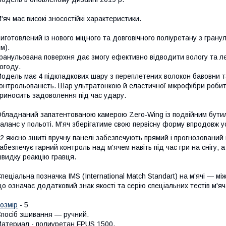
'яч має високі зносостійкі характеристики.
иготовлений із нового міцного та довговічного поліуретану з гра
м).
ранульована поверхня дає змогу ефективно відводити вологу та ле
огоду.
одель має 4 підкладкових шару з переплетених волокон бавовни та
онтрольованість. Шар ультратонкою й еластичної мікрофібри робить
риносить задоволення під час удару.
бладнаний запатентованою камерою Zero-Wing із подвійним бутил
аланс у польоті. М'яч зберігатиме свою первісну форму впродовж ус
2 якісно зшиті вручну панелі забезпечують прямий і прогнозований п
абезпечує гарний контроль над м'ячем навіть під час гри на снігу,
видку реакцію гравця.
пеціальна позначка IMS (International Match Standart) на м'ячі —
о означає додатковий знак якості та серію спеціальних тестів м'я
озмір
- 5
посіб зшивання — ручний.
атериал - полиуретан FPUS 1500.