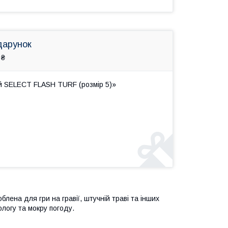
дарунок
 ₴
й SELECT FLASH TURF (розмір 5)»
блена для гри на гравії, штучній траві та інших
ологу та мокру погоду.