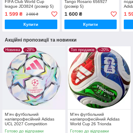
FIFA Club World Cup
Tango Rosario 656927
пода
league JD3824 (розмір 5)
(розмір 5)
Adid
leag
1 599
1 600
1 5
₴
₴
2 000 ₴
(роз
Купити
Купити
Акційні пропозиції та новинки
Новинка
–28%
Топ продажів
–20%
М'яч футбольний
М'яч футбольний
напівпрофесійний Adidas
напівпрофесійний Adidas
UCL 2027 Competition
World Cup 26 Trionda
KE9766 (розмір 5)
Competition Fifa Quality Pro
Готово до відправки
Готово до відправки