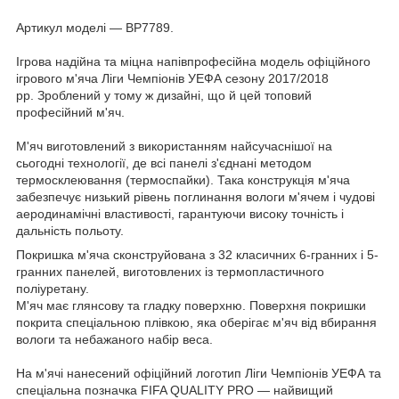
Артикул моделі — BP7789.
Ігрова надійна та міцна напівпрофесійна модель офіційного
ігрового м'яча Ліги Чемпіонів УЕФА сезону 2017/2018
рр. Зроблений у тому ж дизайні, що й цей топовий
професійний м'яч.
М'яч виготовлений з використанням найсучаснішої на
сьогодні технології, де всі панелі з'єднані методом
термосклеювання (термоспайки). Така конструкція м'яча
забезпечує низький рівень поглинання вологи м'ячем і чудові
аеродинамічні властивості, гарантуючи високу точність і
дальність польоту.
Покришка м'яча сконструйована з 32 класичних 6-гранних і 5-
гранних панелей, виготовлених із термопластичного
поліуретану.
М'яч має глянсову та гладку поверхню. Поверхня покришки
покрита спеціальною плівкою, яка оберігає м'яч від вбирання
вологи та небажаного набір веса.
На м'ячі нанесений офіційний логотип Ліги Чемпіонів УЕФА та
спеціальна позначка FIFA QUALITY PRO — найвищий