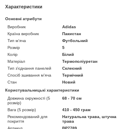
Характеристики
Основні атрибути
Виробник
Adidas
Країна виробник
Пакистан
Тип м'яча
Футбольний
Розмір
5
Колір
Білий
Матеріал
Термополіуретан
Тип з'єднання панелей
Склеєний
Спосіб зшивання м'яча
Термічний
Стан
Новий
Користувальницькі характеристики
Довжина окружності (5
68 - 70 см
розмір)
Вага (5 розмір)
410 - 450 грам
Рекомендований для
Натуральна трава, штучна
покриття
трава
Артикул
BP7789