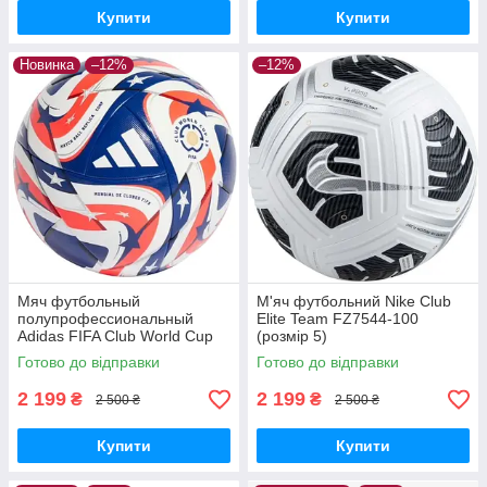
Купити
Купити
Новинка
–12%
–12%
Мяч футбольный
М'яч футбольний Nike Club
полупрофессиональный
Elite Team FZ7544-100
Adidas FIFA Club World Cup
(розмір 5)
Competition JM4742 (размер
Готово до відправки
Готово до відправки
5)
2 199
2 199
₴
₴
2 500 ₴
2 500 ₴
Купити
Купити