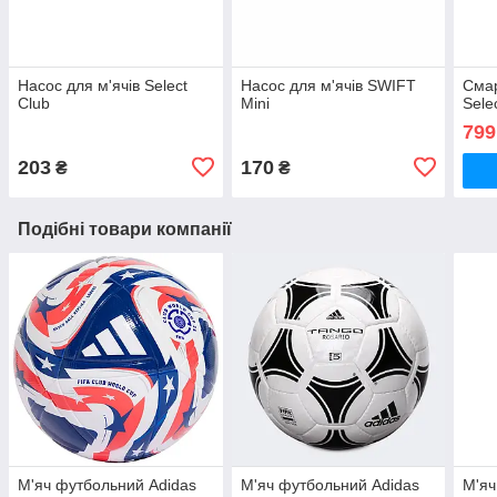
Насос для м'ячів Select
Насос для м'ячів SWIFT
Смар
Club
Mini
Sеle
799
203
170
₴
₴
Подібні товари компанії
М'яч футбольний Adidas
М'яч футбольний Adidas
М'яч