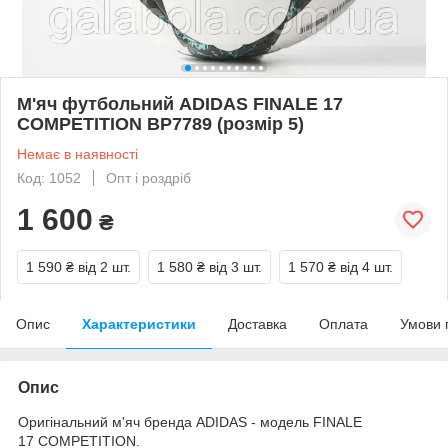
М'яч футбольний ADIDAS FINALE 17
COMPETITION BP7789 (розмір 5)
Немає в наявності
Код: 1052
Опт і роздріб
1 600
₴
1 590 ₴
від 2 шт.
1 580 ₴
від 3 шт.
1 570 ₴
від 4 шт.
Опис
Характеристики
Доставка
Оплата
Умови 
Опис
Оригінальний м'яч бренда ADIDAS - модель FINALE
17 СOMPETITION.