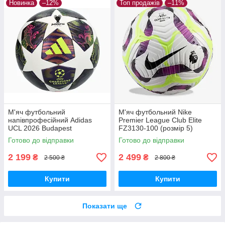
Новинка
–12%
Топ продажів
–11%
М'яч футбольний
М'яч футбольний Nike
напівпрофесійний Adidas
Premier League Club Elite
UCL 2026 Budapest
FZ3130-100 (розмір 5)
Competition JX9096 (розмір
Готово до відправки
Готово до відправки
5)
2 199
2 499
₴
₴
2 500 ₴
2 800 ₴
Купити
Купити
Показати ще