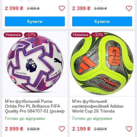
JD8031 (розмір 5)
2 099
2 399
₴
₴
2 900 ₴
3 000 ₴
Купити
Купити
Новинка
–17%
Новинка
–15%
М'яч футбольний Puma
М'яч футбольний
Orbita Pro PL Brilliance FIFA
напівпрофесійний Adidas
Quality Pro 084707-01 (розмір
World Cup 26 Trionda
5)
Competition Winter JV6223
Готово до відправки
Готово до відправки
(розмір 5)
2 899
2 199
₴
₴
3 500 ₴
2 600 ₴