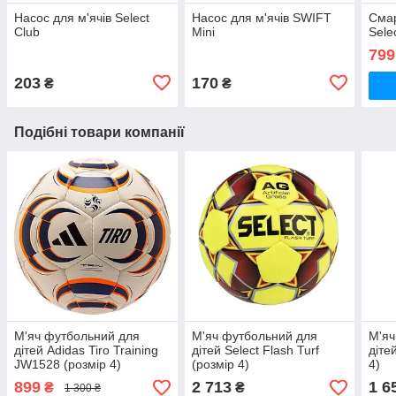
Насос для м'ячів Select
Насос для м'ячів SWIFT
Смар
Club
Mini
Sеle
799
203
170
₴
₴
Подібні товари компанії
М'яч футбольний для
М'яч футбольний для
М'яч
дітей Adidas Tiro Training
дітей Select Flash Turf
діте
JW1528 (розмір 4)
(розмір 4)
4)
899
2 713
1 6
₴
₴
1 300 ₴