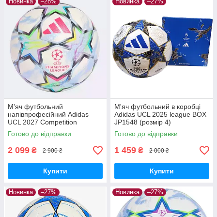
Новинка
–28%
Новинка
–27%
М'яч футбольний
М'яч футбольний в коробці
напівпрофесійний Adidas
Adidas UCL 2025 league BOX
UCL 2027 Competition
JP1548 (розмір 4)
KE9766 (розмір 4)
Готово до відправки
Готово до відправки
2 099
1 459
₴
₴
2 900 ₴
2 000 ₴
Купити
Купити
Новинка
–27%
Новинка
–27%