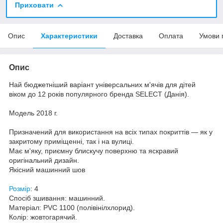
Приховати
Опис
Характеристики
Доставка
Оплата
Умови 
Опис
Най бюджетніший варіант універсальних м'ячів для дітей
віком до 12 років популярного бренда SELECT (Данія).
Модель 2018 г.
Призначений для використання на всіх типах покриттів — як у
закритому приміщенні, так і на вулиці.
Має м'яку, приємну блискучу поверхню та яскравий
оригінальний дизайн.
Якісний машинний шов
Розмір
: 4
Спосіб зшивання: машинний.
Матеріал: PVC 1100 (полівінілхлорид).
Колір: жовтогарячий.