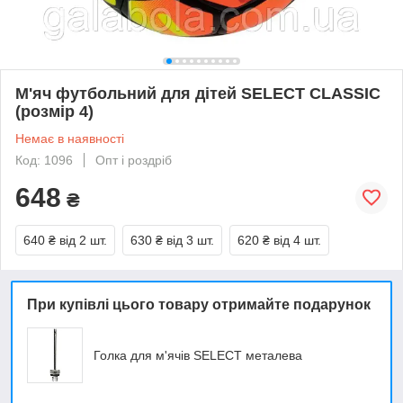
М'яч футбольний для дітей SELECT СLASSIC
(розмір 4)
Немає в наявності
Код: 1096
Опт і роздріб
648
₴
640 ₴
від 2 шт.
630 ₴
від 3 шт.
620 ₴
від 4 шт.
При купівлі цього товару отримайте подарунок
Голка для м'ячів SELECT металева