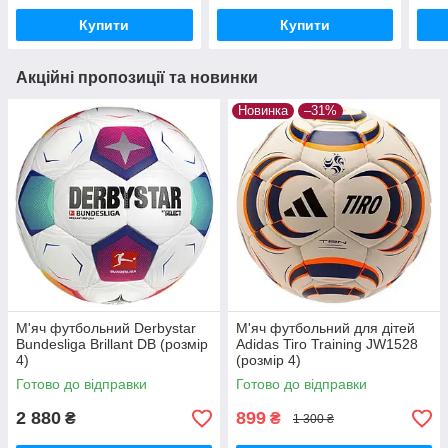
Купити
Купити
Акційні пропозиції та новинки
Новинка
–31%
М'яч футбольний Derbystar
М'яч футбольний для дітей
Bundesliga Brillant DB (розмір
Adidas Tiro Training JW1528
4)
(розмір 4)
Готово до відправки
Готово до відправки
2 880
899
₴
₴
1 300 ₴