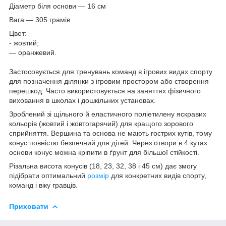
Діаметр біля основи — 16 см
Вага — 305 грамів
Цвет:
- жовтий;
— оранжевий.
Застосовується для тренувань команд в ігрових видах спорту
для позначення ділянки з ігровим простором або створення
перешкод. Часто використовується на заняттях фізичного
виховання в школах і дошкільних установах.
Зроблений зі щільного й еластичного поліетилену яскравих
кольорів (жовтий і жовтогарячий) для кращого зорового
сприйняття. Вершина та основа не мають гострих кутів, тому
конус повністю безпечний для дітей. Через отвори в 4 кутах
основи конус можна кріпити в ґрунт для більшої стійкості.
Різальна висота конусів (18, 23, 32, 38 і 45 см) дає змогу
підібрати оптимальний
розмір
для конкретних видів спорту,
команд і віку гравців.
Приховати