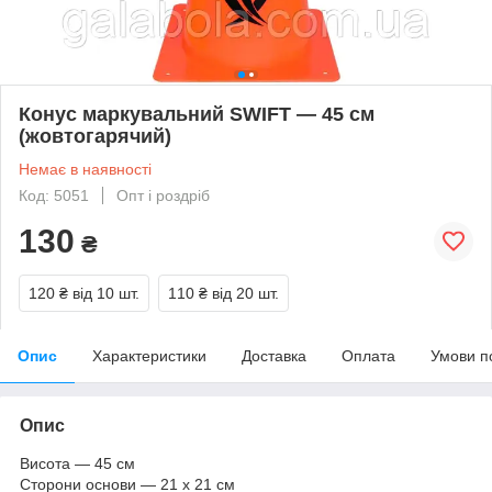
Конус маркувальний SWIFT — 45 см
(жовтогарячий)
Немає в наявності
Код: 5051
Опт і роздріб
130
₴
120 ₴
від 10 шт.
110 ₴
від 20 шт.
Опис
Характеристики
Доставка
Оплата
Умови п
Опис
Висота — 45 см
Сторони основи — 21 х 21 см