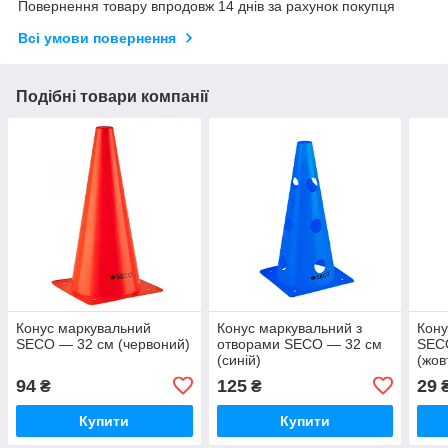
Повернення товару впродовж 14 днів за рахунок покупця
Всі умови повернення
Подібні товари компанії
Конус маркувальний
Конус маркувальний з
Кону
SECO — 32 см (червоний)
отворами SECO — 32 см
SEC
(синій)
(жов
94
125
29
₴
₴
Купити
Купити