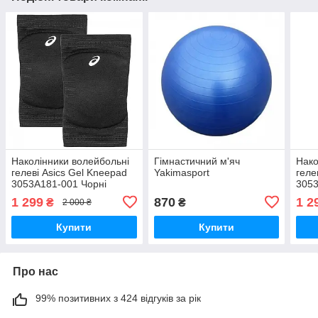
Наколінники волейбольні
Гімнастичний м'яч
Нако
гелеві Asics Gel Kneepad
Yakimasport
геле
3053A181-001 Чорні
3053
(розмір М)
(роз
1 299
870
1 2
₴
₴
2 000 ₴
Купити
Купити
Про нас
99% позитивних з 424 відгуків за рік