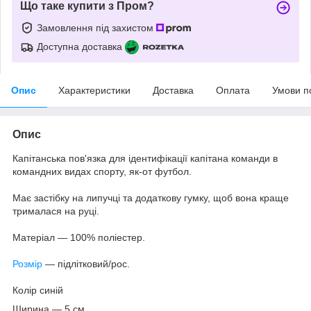
Що таке купити з Пром?
Замовлення під захистом
Доступна доставка
Опис
Характеристики
Доставка
Оплата
Умови п
Опис
Капітанська пов'язка для ідентифікації капітана команди в
командних видах спорту, як-от футбол.
Має застібку на липучці та додаткову гумку, щоб вона краще
трималася на руці.
Матеріал — 100% поліестер.
Розмір
— підлітковий/рос.
Колір синій
Ширина — 5 см