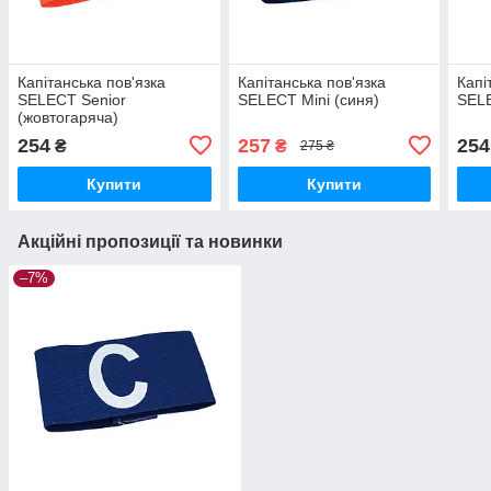
Капітанська пов'язка
Капітанська пов'язка
Капі
SELECT Senior
SELECT Mini (синя)
SELE
(жовтогаряча)
254
257
254
₴
₴
275 ₴
Купити
Купити
Акційні пропозиції та новинки
–7%