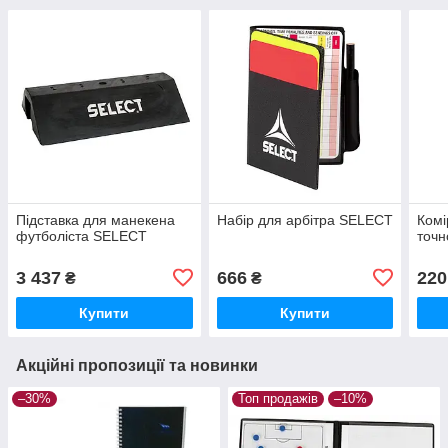
Підставка для манекена
Набір для арбітра SELECT
Комі
футболіста SELECT
точн
3 437
666
220
₴
₴
Купити
Купити
Акційні пропозиції та новинки
–30%
Топ продажів
–10%