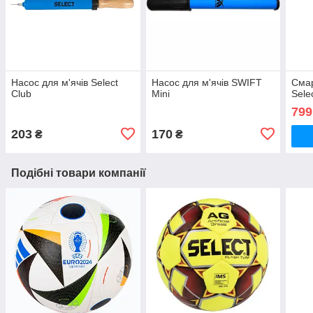
Насос для м'ячів Select
Насос для м'ячів SWIFT
Смар
Club
Mini
Sеle
799
203
170
₴
₴
Подібні товари компанії