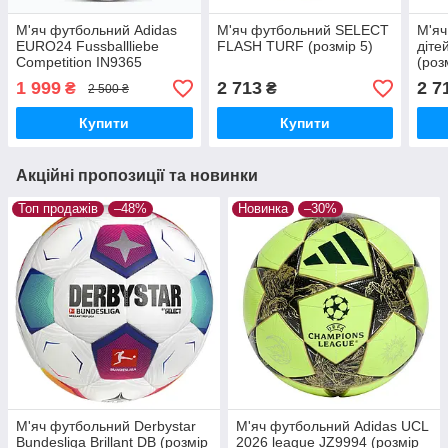
М'яч футбольний Adidas
М'яч футбольний SELECT
М'яч
EURO24 Fussballliebe
FLASH TURF (розмір 5)
діте
Competition IN9365
(роз
(розмір 4)
1 999
2 713
2 7
₴
₴
2 500 ₴
Купити
Купити
Акційні пропозиції та новинки
Топ продажів
–48%
Новинка
–30%
М'яч футбольний Derbystar
М'яч футбольний Adidas UCL
Bundesliga Brillant DB (розмір
2026 league JZ9994 (розмір