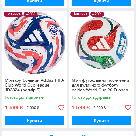
Купити
Купити
Новинка
–20%
Новинка
–20%
М'яч футбольний Adidas FIFA
М'яч футбольний посилений
Club World Cup league
для вуличного футболу
JD3824 (розмір 5)
Adidas World Cup 26 Trionda
League Street JD8035 (розмір
Готово до відправки
Готово до відправки
5)
1 599
1 599
₴
₴
2 000 ₴
2 000 ₴
Купити
Купити