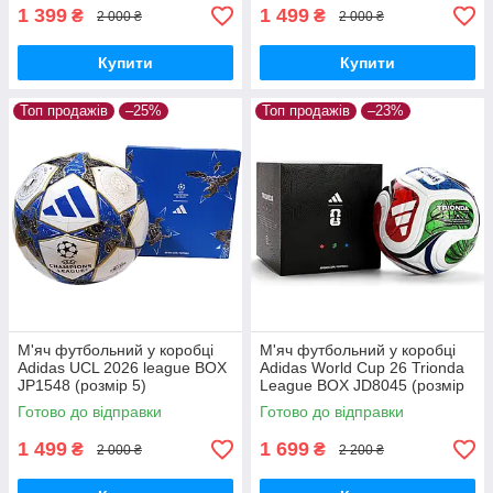
1 399
1 499
₴
₴
2 000 ₴
2 000 ₴
Купити
Купити
Топ продажів
–25%
Топ продажів
–23%
М'яч футбольний у коробці
М'яч футбольний у коробці
Adidas UCL 2026 league BOX
Adidas World Cup 26 Trionda
JP1548 (розмір 5)
League BOX JD8045 (розмір
5)
Готово до відправки
Готово до відправки
1 499
1 699
₴
₴
2 000 ₴
2 200 ₴