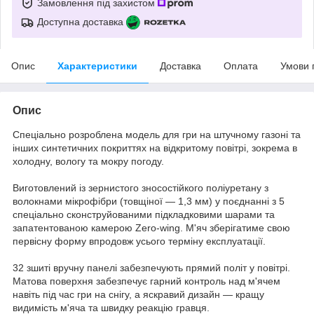
Замовлення під захистом
Доступна доставка
Опис
Характеристики
Доставка
Оплата
Умови 
Опис
Спеціально розроблена модель для гри на штучному газоні та
інших синтетичних покриттях на відкритому повітрі, зокрема в
холодну, вологу та мокру погоду.
Виготовлений із зернистого зносостійкого поліуретану з
волокнами мікрофібри (товщіної — 1,3 мм) у поєднанні з 5
спеціально сконструйованими підкладковими шарами та
запатентованою камерою Zero-wing. М'яч зберігатиме свою
первісну форму впродовж усього терміну експлуатації.
32 зшиті вручну панелі забезпечують прямий політ у повітрі.
Матова поверхня забезпечує гарний контроль над м'ячем
навіть під час гри на снігу, а яскравий дизайн — кращу
видимість м'яча та швидку реакцію гравця.