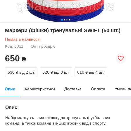
Маркери (фішки) тренувальні SWIFT (50 шт.)
Немає в наявності
Код: 5011
Опт і роздріб
650
₴
630 ₴
від 2 шт.
620 ₴
від 3 шт.
610 ₴
від 4 шт.
Опис
Характеристики
Доставка
Оплата
Умови п
Опис
Набір маркувальних фішок для тренувань футбольних
команд, а також команд з інших ігрових видів спорту.