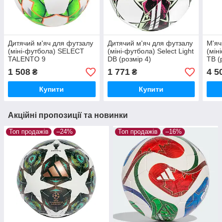
Дитячий м'яч для футзалу
Дитячий м'яч для футзалу
М'яч
(міні-футбола) SELECT
(міні-футбола) Select Light
(мін
TALENTO 9
DB (розмір 4)
TB (
1 508
1 771
4 5
₴
₴
Купити
Купити
Акційні пропозиції та новинки
Топ продажів
–24%
Топ продажів
–16%