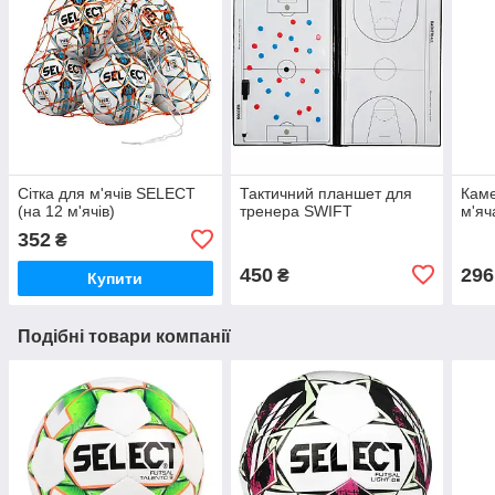
Сітка для м'ячів SELECT
Тактичний планшет для
Каме
(на 12 м'ячів)
тренера SWIFT
м'яч
352
₴
450
296
₴
Купити
Подібні товари компанії