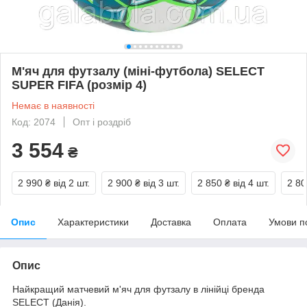
М'яч для футзалу (міні-футбола) SELECT
SUPER FIFA (розмір 4)
Немає в наявності
Код: 2074
Опт і роздріб
3 554
₴
2 990 ₴
від 2 шт.
2 900 ₴
від 3 шт.
2 850 ₴
від 4 шт.
2 80
Опис
Характеристики
Доставка
Оплата
Умови п
Опис
Найкращий матчевий м'яч для футзалу в лінійці бренда
SELECT (Данія).