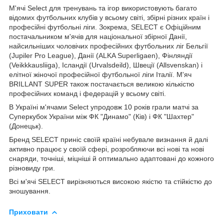
М'ячі Select для тренувань та ігор використовують багато
відомих футбольних клубів у всьому світі, збірні різних країн і
професійні футбольні ліги. Зокрема, SELECT є Офіційним
постачальником м'ячів для національної збірної Данії,
найсильніших чоловічих професійних футбольних ліг Бельгії
(Jupiler Pro League), Данії (ALKA Superligaen), Фінляндії
(Veikkkausliiga), Ісландії (Urvalsdeild), Швеції (Allsvenskan) і
елітної жіночої професійної футбольної ліги Італії. М'яч
BRILLANT SUPER також постачається великою кількістю
професійних команд і федерацій у всьому світі.
В Україні м'ячами Select упродовж 10 років грали матчі за
Суперкубок України між ФК "Динамо" (Ків) і ФК "Шахтер"
(Донецьк).
Бренд SELECT приніс своїй країні небувале визнання й далі
активно працює у своїй сфері, розробляючи всі нові та нові
снаряди, точніші, міцніші й оптимально адаптовані до кожного
різновиду гри.
Всі м'ячі SELECT вирізняються високою якістю та стійкістю до
зношування.
Приховати