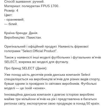
Спосіб зшивання: ручний.
Материал: полиуретан FPUS 1700.
Розмір: 4
Цвет:
- оранжевий;
— білий.
Країна бренда: Данія.
Виробництво: Пакистан.
Оригінальний і офіційний продукт. Наявність фірмової
голограми "Select.Official Product".
Також у наявності інші моделі футбольних і футзальних м'ячів
SELECT, зокрема всі моделі для футзалу.
Про бренд SELECT (Данія):
Уже понад шість десятків років данська компанія Select
спеціалізується на виробництві м'ячів для різних видів спорту,
бувши одним із провідних їх світових виробників. Футбольні
моделі — це їхній «конек».
Інноваційна данська компанія з довгою історією виробляє
майже три мільйони м'ячів на рік і представлена в багатьох
регіонах світу, експортуючи свою продукцію в понад 50 країн.