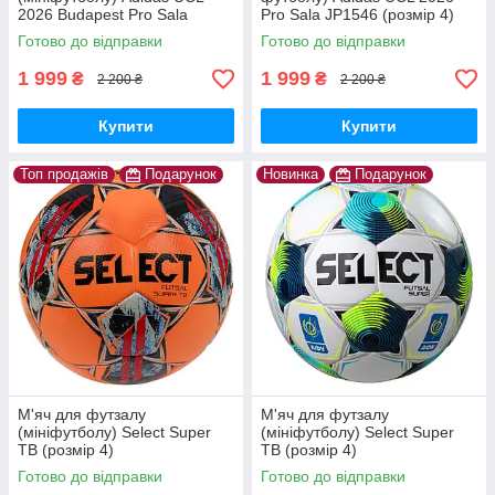
2026 Budapest Pro Sala
Pro Sala JP1546 (розмір 4)
JX9102 (розмір 4)
Готово до відправки
Готово до відправки
1 999
1 999
₴
₴
2 200 ₴
2 200 ₴
Купити
Купити
Топ продажів
Подарунок
Новинка
Подарунок
М'яч для футзалу
М'яч для футзалу
(мініфутболу) Select Super
(мініфутболу) Select Super
TB (розмір 4)
TB (розмір 4)
Готово до відправки
Готово до відправки