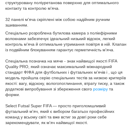
структуровану поліуретанова поверхню для оптимального
контакту та контролю м'яча.
32 панелі м'яча скріплені між собою надійним ручним
зшиванням.
Спеціально розроблена бутилова камера з поліефірними
волокнами забезпечує ідеальний низький відскок, легкий
контроль м'яча й оптимальне утримання повітря в ній. Клапан
із подвійним блокуванням гарантує герметичність м'яча.
Спеціальна позначка на мяче - знак найвищої якості FIFA
Quality PRO, який означає максимальний міжнародний
стандарт ФІФА для футбольних і футзальних м'ячів і , що ця
модель пройшла серію спеціальних тестів за низкою критеріїв
якості: вагу, відскоку, вологопоглинання, втрату тиску, а також
додаткові випробування зі збереження свого
розміру
та
форми.
Select Futsal Super FIFA — просто приголомшливий
футзальний м'яч, який є вибором багатьох професійних
команд у всьому світі та вже встиг за довгі роки себе
зарекомендувати, як м'яч найвищої якості.