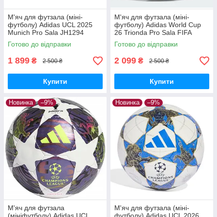
М'яч для футзала (міні-
М'яч для футзала (міні-
футболу) Adidas UCL 2025
футболу) Adidas World Cup
Munich Pro Sala JH1294
26 Trionda Pro Sala FIFA
(розмір 4)
JD8033 (розмір 4)
Готово до відправки
Готово до відправки
1 899
2 099
₴
₴
2 500 ₴
2 500 ₴
Купити
Купити
Новинка
–9%
Новинка
–9%
М'яч для футзала
М'яч для футзала (міні-
(мініфутболу) Adidas UCL
футболу) Adidas UCL 2026