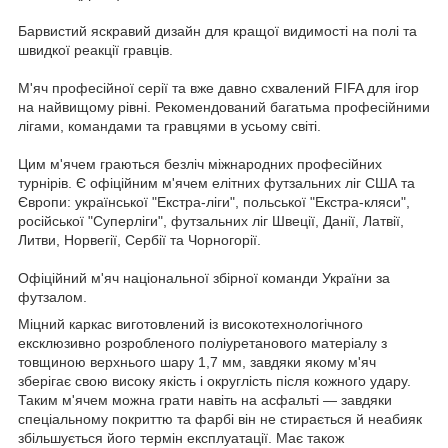
Барвистий яскравий дизайн для кращої видимості на полі та
швидкої реакції гравців.
М'яч професійної серії та вже давно схвалений FIFA для ігор
на найвищому рівні. Рекомендований багатьма професійними
лігами, командами та гравцями в усьому світі.
Цим м'ячем граються безліч міжнародних професійних
турнірів. Є офіційним м'ячем елітних футзальних ліг США та
Європи: української "Екстра-ліги", польської "Екстра-кляси",
російської "Суперліги", футзальних ліг Швеції, Данії, Латвії,
Литви, Норвегії, Сербії та Чорногорії.
Офіційний м'яч національної збірної команди України за
футзалом.
Міцний каркас виготовлений із високотехнологічного
ексклюзивно розробленого поліуретанового матеріалу з
товщиною верхнього шару 1,7 мм, завдяки якому м'яч
зберігає свою високу якість і округлість після кожного удару.
Таким м'ячем можна грати навіть на асфальті — завдяки
спеціальному покриттю та фарбі він не стирається й неабияк
збільшується його термін експлуатації. Має також