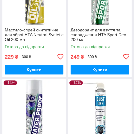
Мастило-спрей синтетичне
Дезодорант для взуття та
для зброї HTA Neutral Syntetic
спорядження HTA Sport Deo
Oil 200 мл
200 мл
Готово до відправки
Готово до відправки
229
249
₴
₴
300 ₴
300 ₴
Купити
Купити
–14%
–14%