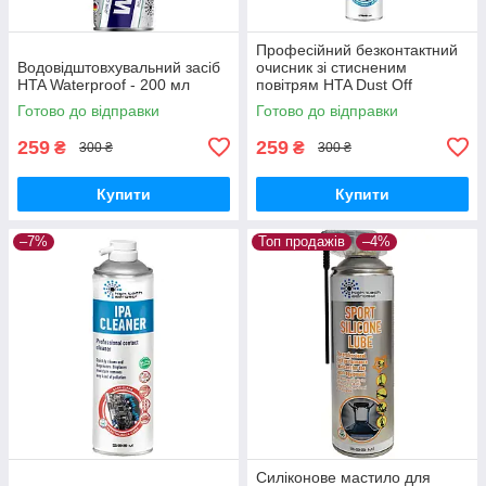
Професійний безконтактний
Водовідштовхувальний засіб
очисник зі стисненим
HTA Waterproof - 200 мл
повітрям HTA Dust Off
Готово до відправки
Готово до відправки
259
259
₴
₴
300 ₴
300 ₴
Купити
Купити
–7%
Топ продажів
–4%
Силіконове мастило для