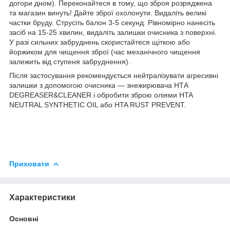
догори дном). Переконайтеся в тому, що зброя розряджена
та магазин винуть! Дайте зброї охолонути. Видаліть великі
частки бруду. Струсіть балон 3-5 секунд. Рівномірно нанесіть
засіб на 15-25 хвилин, видаліть залишки очисника з поверхні.
У разі сильних забруднень скористайтеся щіткою або
йоржиком для чищення зброї (час механічного чищення
залежить від ступеня забруднення).
Після застосування рекомендується нейтралізувати агресивні
залишки з допомогою очисника — знежирювача НТА
DEGREASER&CLEANER і обробити зброю оліями HTA
NEUTRAL SYNTHETIC OIL або HTA RUST PREVENT.
Приховати
Характеристики
Основні