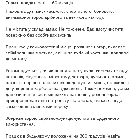
Термін придатності — 60 місяців.
Підходить для мисливського, спортивного, бойового,
антикварної зброї, дрібного та великого калібру.
Не містить у складі аміак. Не токсичен. Дає змогу чистити
поверхню без особливих зусиль.
Проникає у важкодоступні місця, розчиняє нагар, видаляє
стійкі залишки мастила, олійні та вугільні частинки, прилиплі
до металу.
Рекомендується для чищення каналу дула, системи викиду
патронів, спускового механізму, затвора, дульного гальма,
газового поршня та інших важкодоступних місць, які схильні
до утворення карбонових відкладень. Також рекомендується
для очищення системи викиду патронів у револьверах і
пристрої подавання патронів у пістолетах, які схильні до
засмічення залишками пороху.
Збереже зброю справно-функціонуючим за щоденного
використання.
Працює в будь-якому положенні на 360 градусів (навіть