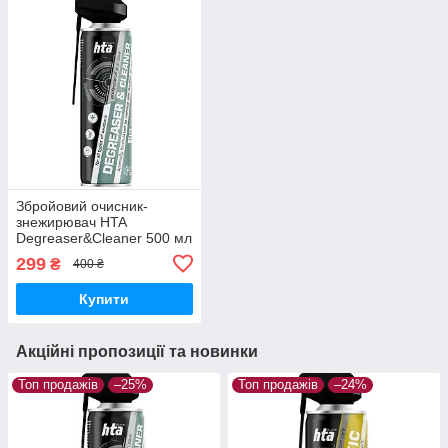
Збройовий очисник-
знежирювач HTA
Degreaser&Cleaner 500 мл
299
₴
400 ₴
Купити
Акційні пропозиції та новинки
Топ продажів
–25%
Топ продажів
–24%