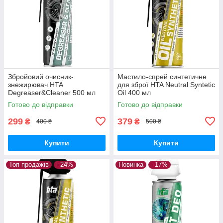
Збройовий очисник-
Мастило-спрей синтетичне
знежирювач HTA
для зброї HTA Neutral Syntetic
Degreaser&Cleaner 500 мл
Oil 400 мл
Готово до відправки
Готово до відправки
299
379
₴
₴
400 ₴
500 ₴
Купити
Купити
Топ продажів
–24%
Новинка
–17%