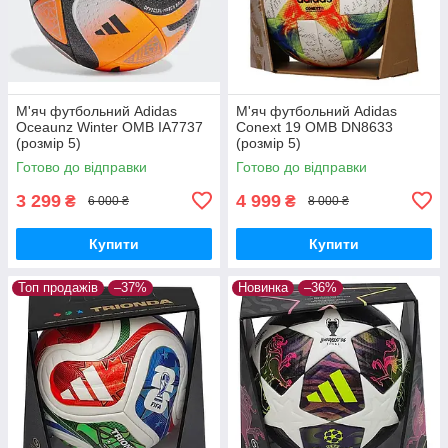
М'яч футбольний Adidas
М'яч футбольний Adidas
Oceaunz Winter OMB IA7737
Conext 19 OMB DN8633
(розмір 5)
(розмір 5)
Готово до відправки
Готово до відправки
3 299
4 999
₴
₴
6 000 ₴
8 000 ₴
Купити
Купити
Топ продажів
–37%
Новинка
–36%