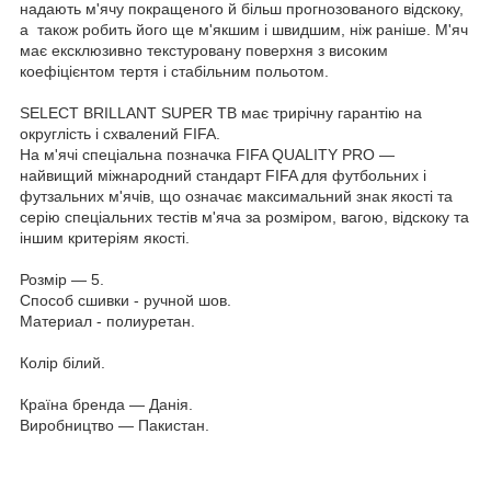
надають м'ячу покращеного й більш прогнозованого відскоку,
а також робить його ще м'якшим і швидшим, ніж раніше. М'яч
має ексклюзивно текстуровану поверхня з високим
коефіцієнтом тертя і стабільним польотом.
SELECT BRILLANT SUPER TB має трирічну гарантію на
округлість і схвалений FIFA.
На м'ячі спеціальна позначка FIFA QUALITY PRO —
найвищий міжнародний стандарт FIFA для футбольних і
футзальних м'ячів, що означає максимальний знак якості та
серію спеціальних тестів м'яча за розміром, вагою, відскоку та
іншим критеріям якості.
Розмір — 5.
Способ сшивки - ручной шов.
Материал - полиуретан.
Колір білий.
Країна бренда — Данія.
Виробництво — Пакистан.