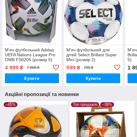
М'яч футбольний Adidas
М'яч футбольний для
М'яч
UEFA Nations League Pro
дітей Select Brillant Super
Bril
OMB FS0205 (розмір 5)
Mini (розмір 2)
5)
4 999
599
1 8
₴
₴
7 000 ₴
700 ₴
Купити
Купити
Акційні пропозиції та новинки
–45%
Топ продажів
–38%