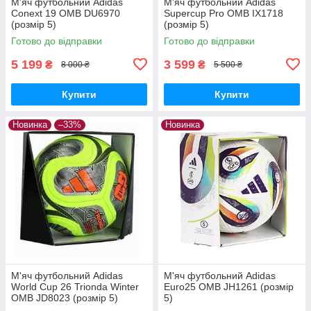
М'яч футбольний Adidas
М'яч футбольний Adidas
Conext 19 OMB DU6970
Supercup Pro OMB IX1718
(розмір 5)
(розмір 5)
Готово до відправки
Готово до відправки
5 199
3 599
₴
₴
8 000 ₴
5 500 ₴
Купити
Купити
Новинка
–33%
Новинка
М'яч футбольний Adidas
М'яч футбольний Adidas
World Cup 26 Trionda Winter
Euro25 OMB JH1261 (розмір
OMB JD8023 (розмір 5)
5)