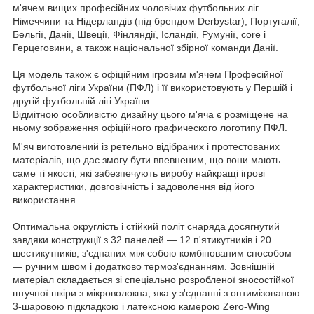
м'ячем вищих професійних чоловічих футбольних ліг
Німеччини та Нідерландів (під брендом Derbystar), Португалії,
Бельгії, Данії, Швеції, Фінляндії, Ісландії, Румунії, core і
Герцеговини, а також національної збірної команди Данії.
Ця модель також є офіційним ігровим м'ячем Професійної
футбольної ліги України (ПФЛ) і її використовують у Першій і
другій футбольній лігі України.
Відмітною особливістю дизайну цього м'яча є розміщене на
ньому зображення офіційного графического логотипу ПФЛ.
М'яч виготовлений із ретельно відібраних і протестованих
матеріалів, що дає змогу бути впевненим, що вони мають
саме ті якості, які забезпечують виробу найкращі ігрові
характеристики, довговічність і задоволення від його
використання.
Оптимальна округлість і стійкий політ снаряда досягнутий
завдяки конструкції з 32 панелей — 12 п'ятикутників і 20
шестикутників, з'єднаних між собою комбінованим способом
— ручним швом і додатково термоз'єднанням. Зовнішній
матеріал складається зі спеціально розробленої зносостійкої
штучної шкіри з мікроволокна, яка у з'єднанні з оптимізованою
3-шаровою підкладкою і латексною камерою Zero-Wing