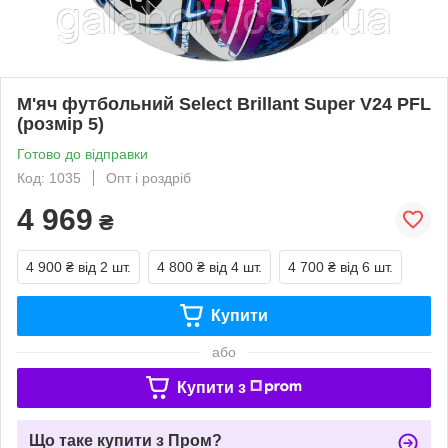
М'яч футбольний Select Brillant Super V24 PFL
(розмір 5)
Готово до відправки
Код: 1035
Опт і роздріб
4 969
₴
4 900 ₴
від 2 шт.
4 800 ₴
від 4 шт.
4 700 ₴
від 6 шт.
Купити
або
Купити з
Що таке купити з Пром?