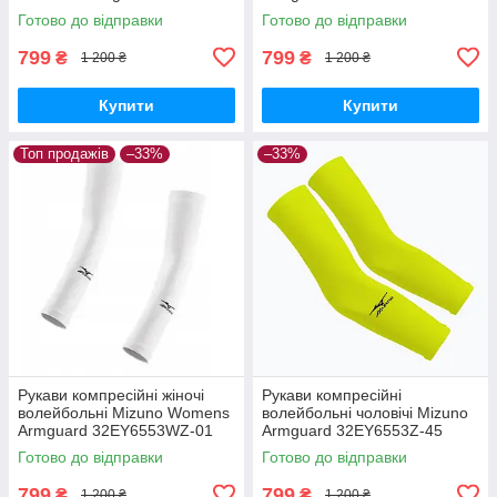
32EY6553WZ-09
Готово до відправки
Готово до відправки
799
799
₴
₴
1 200 ₴
1 200 ₴
Купити
Купити
Топ продажів
–33%
–33%
Рукави компресійні жіночі
Рукави компресійні
волейбольні Mizuno Womens
волейбольні чоловічі Mizuno
Armguard 32EY6553WZ-01
Armguard 32EY6553Z-45
Готово до відправки
Готово до відправки
799
799
₴
₴
1 200 ₴
1 200 ₴