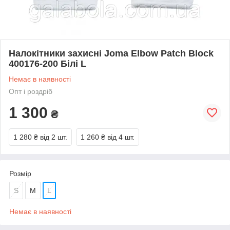
Налокітники захисні Joma Elbow Patch Block
400176-200 Білі L
Немає в наявності
Опт і роздріб
1 300
₴
1 280 ₴
від 2 шт.
1 260 ₴
від 4 шт.
Розмір
S
M
L
Немає в наявності