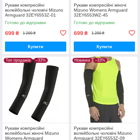
Рукави компресійні
Рукави компресійні жіночі
волейбольні чоловічі Mizuno
Mizuno Womens Armguard
Armguard 32EY6553Z-01
32EY6553WZ-45
Готово до відправки
Готово до відправки
699
699
₴
₴
1 200 ₴
1 200 ₴
Купити
Купити
Топ продажів
–33%
Новинка
–33%
Рукави компресійні
Рукави компресійні
волейбольні жіночі Mizuno
волейбольні чоловічі Mizuno
Womens Armguard
Armguard 32EY6553Z-09