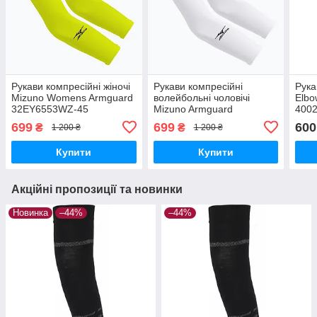
Рукави компресійні жіночі
Рукави компресійні
Рука
Mizuno Womens Armguard
волейбольні чоловічі
Elbo
32EY6553WZ-45
Mizuno Armguard
400
32EY6553Z-01
699
699
600
₴
₴
1 200 ₴
1 200 ₴
Купити
Купити
Акційні пропозиції та новинки
Новинка
–44%
–44%