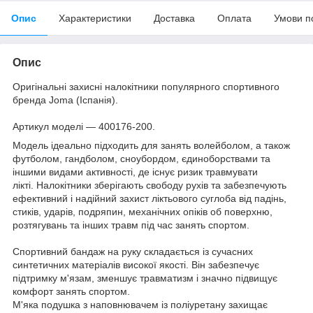
Опис
Характеристики
Доставка
Оплата
Умови п
Опис
Оригінальні захисні налокітники популярного спортивного
бренда Joma (Іспанія).
Артикул моделі — 400176-200.
Модель ідеально підходить для занять волейболом, а також
футболом, гандболом, сноубордом, єдиноборствами та
іншими видами активності, де існує ризик травмувати
лікті. Налокітники зберігають свободу рухів та забезпечують
ефективний і надійний захист ліктьового суглоба від падінь,
стиків, ударів, подряпин, механічних опіків об поверхню,
розтягувань та інших травм під час занять спортом.
Спортивний бандаж на руку складається із сучасних
синтетичних матеріалів високої якості. Він забезпечує
підтримку м'язам, зменшує травматизм і значно підвищує
комфорт занять спортом.
М'яка подушка з наповнювачем із поліуретану захищає