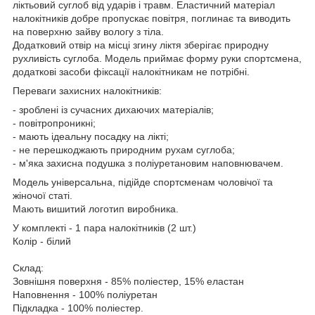
ліктьовий суглоб від ударів і травм. Еластичний матеріал
налокітників добре пропускає повітря, поглинає та виводить
на поверхню зайву вологу з тіла.
Додатковий отвір на місці згину ліктя зберігає природну
рухливість суглоба. Модель приймає форму руки спортсмена,
додаткові засоби фіксації налокітникам не потрібні.
Переваги захисних налокітників:
- зроблені із сучасних дихаючих матеріалів;
- повітропроникні;
- мають ідеальну посадку на лікті;
- не перешкоджають природним рухам суглоба;
- м'яка захисна подушка з поліуретановим наповнювачем.
Модель універсальна, підійде спортсменам чоловічої та
жіночої статі.
Мають вишитий логотип виробника.
У комплекті - 1 пара налокітників (2 шт.)
Колір - білий
Склад:
Зовнішня поверхня - 85% поліестер, 15% еластан
Наповнення - 100% поліуретан
Підкладка - 100% поліестер.