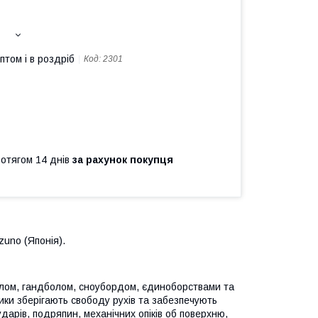
птом і в роздріб
Код:
2301
ротягом 14 днів
за рахунок покупця
zuno (Японія).
лом, гандболом, сноубордом, єдиноборствами та
ники зберігають свободу рухів та забезпечують
ударів, подряпин, механічних опіків об поверхню,