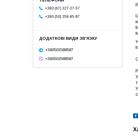
р
+380 (67) 327-27-57
Ц
+380 (50) 358-85-87
к
М
М
У
К
+380503588587
+380503588587
С
Р
У
т
У
с
Х