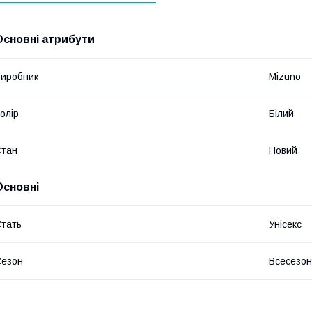
Основні атрибути
иробник
Mizuno
олір
Білий
Стан
Новий
Основні
тать
Унісекс
Сезон
Всесезо