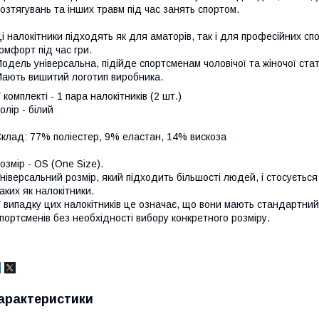
озтягувань та інших травм під час занять спортом.
і налокітники підходять як для аматорів, так і для професійних с
омфорт під час гри.
одель універсальна, підійде спортсменам чоловічої та жіночої стат
ають вишитий логотип виробника.
 комплекті - 1 пара налокітників (2 шт.)
олір - білий
клад: 77% поліестер, 9% еластан, 14% вискоза
озмір - OS (One Size).
ніверсальний розмір, який підходить більшості людей, і стосується
аких як налокітники.
 випадку цих налокітників це означає, що вони мають стандартний 
портсменів без необхідності вибору конкретного розміру.
арактеристики