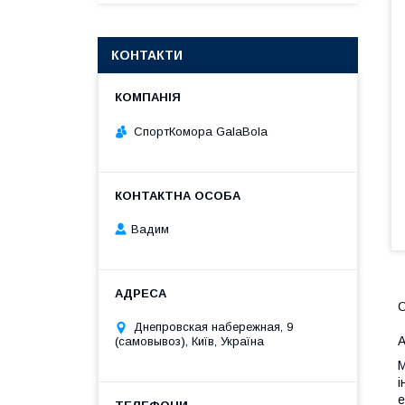
КОНТАКТИ
СпортКомора GalaBola
Вадим
О
Днепровская набережная, 9
А
(самовывоз), Київ, Україна
М
і
е