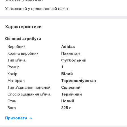
Упакований у целофановий пакет.
Характеристики
Основні атрибути
Виробник
Adidas
Країна виробник
Пакистан
Тип м'яча
Футбольний
Розмір
1
Колір
Білий
Матеріал
Термополіуретан
Тип з'єднання панелей
Склеєний
Спосіб зшивання м'яча
Термічний
Стан
Новий
Вага
225 г
Приховати