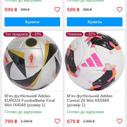
599
599
₴
₴
900 ₴
900 ₴
Купити
Купити
Топ продажів
–33%
Новинка
–32%
М'яч футбольний Adidas
М'яч футбольний Adidas
EURO24 Fussballliebe Final
Сonext 26 Mini KE5868
Mini IX4048 (розмір 1)
(розмір 1)
Готово до відправки
Готово до відправки
799
679
₴
₴
1 200 ₴
1 000 ₴