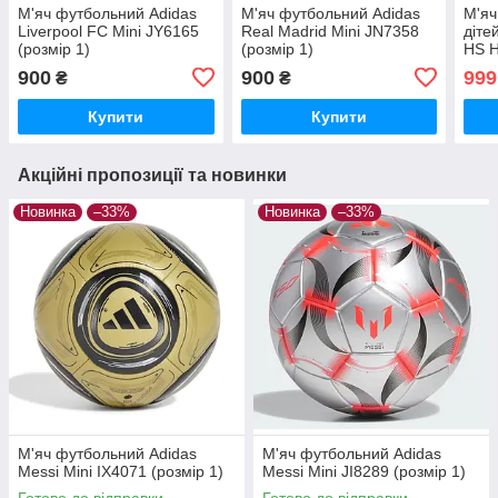
М'яч футбольний Adidas
М'яч футбольний Adidas
М'яч
Liverpool FC Mini JY6165
Real Madrid Mini JN7358
діте
(розмір 1)
(розмір 1)
HS H
900
900
999
₴
₴
Купити
Купити
Акційні пропозиції та новинки
Новинка
–33%
Новинка
–33%
М'яч футбольний Adidas
М'яч футбольний Adidas
Messi Mini IX4071 (розмір 1)
Messi Mini JI8289 (розмір 1)
Готово до відправки
Готово до відправки