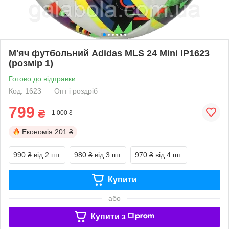
М'яч футбольний Adidas MLS 24 Mini IP1623
(розмір 1)
Готово до відправки
Код: 1623
Опт і роздріб
799
₴
1 000 ₴
Економія
201 ₴
990 ₴
від 2 шт.
980 ₴
від 3 шт.
970 ₴
від 4 шт.
Купити
або
Купити з