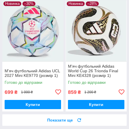
Новинка
–30%
Новинка
–28%
М'яч футбольний Adidas
М'яч футбольний Adidas UCL
World Cup 26 Trionda Final
2027 Mini KE9770 (розмір 1)
Mini KE4328 (розмір 1)
Готово до відправки
Готово до відправки
699
859
₴
₴
1 000 ₴
1 200 ₴
Купити
Купити
Показати ще