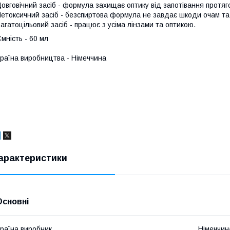
овговічний засіб - формула захищає оптику від запотівання протяг
етоксичний засіб - безспиртова формула не завдає шкоди очам та 
агатоцільовий засіб - працює з усіма лінзами та оптикою.
мність - 60 мл
раїна виробництва - Німеччина
арактеристики
Основні
раїна виробник
Німеччин