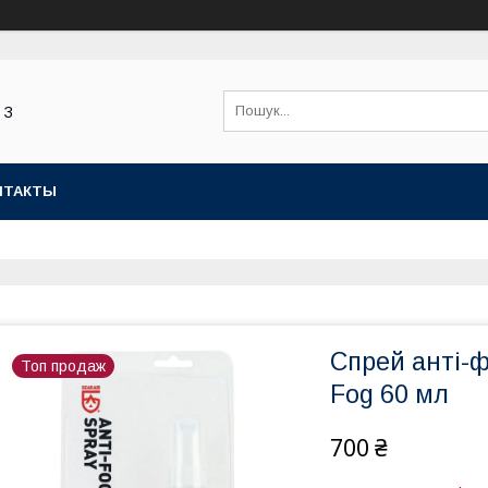
 З
НТАКТЫ
Спрей анті-ф
Топ продаж
Fog 60 мл
700 ₴