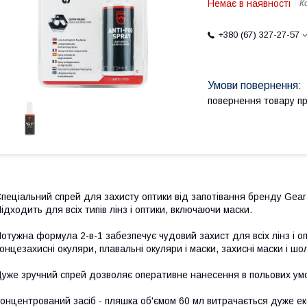
Немає в наявності
К
+380 (67) 327-27-57
повернення товару п
пеціальний спрей для захисту оптики від запотівання бренду Gear
ідходить для всіх типів лінз і оптики, включаючи маски.
отужна формула 2-в-1 забезпечує чудовий захист для всіх лінз і о
онцезахисні окуляри, плавальні окуляри і маски, захисні маски і шол
уже зручний спрей дозволяє оперативне нанесення в польових ум
онцентрований засіб - пляшка об'ємом 60 мл витрачається дуже е