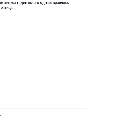
ом кількох годин всього однією краплею.
оптиці.
а