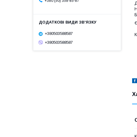
+380 (50) 358-85-87
Д
Н
Б
Є
+380503588587
К
+380503588587
Х
К