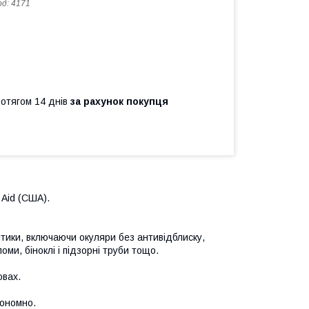
од:
4171
ротягом 14 днів
за рахунок покупця
 Aid (США).
птики, включаючи окуляри без антивідблиску,
оми, біноклі і підзорні труби тощо.
овах.
кономно.