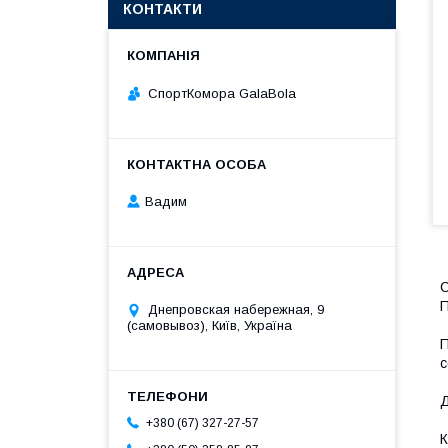
КОНТАКТИ
СпортКомора GalaBola
Вадим
С
П
Днепровская набережная, 9
(самовывоз), Київ, Україна
П
с
Д
+380 (67) 327-27-57
К