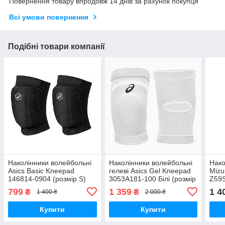
Повернення товару впродовж 14 днів за рахунок покупця
Всі умови повернення
Подібні товари компанії
Наколінники волейбольні
Наколінники волейбольні
Нако
Asics Basic Kneepad
гелеві Asics Gel Kneepad
Mizu
146814-0904 (розмір S)
3053A181-100 Білі (розмір
Z59S
L)
799
1 359
1 4
₴
₴
1 400 ₴
2 000 ₴
Купити
Купити