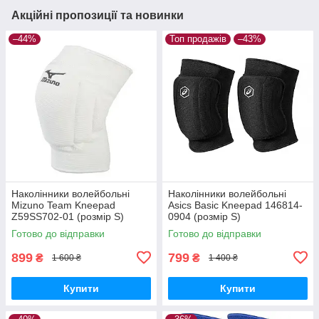
Акційні пропозиції та новинки
–44%
Топ продажів
–43%
Наколінники волейбольні
Наколінники волейбольні
Mizuno Team Kneepad
Asics Basic Kneepad 146814-
Z59SS702-01 (розмір S)
0904 (розмір S)
Готово до відправки
Готово до відправки
899
799
₴
₴
1 600 ₴
1 400 ₴
Купити
Купити