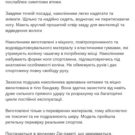
послаблює симптоми втоми.
Завдяки точній посадці, наколінники легко надягати та
знімати. Щільно та надійно сидять, водночас не перетискаючи
ногу. Мають круглий прошитий отвір ззаду для вентиляції та
відведення вологи.
Наколінники виготовлені з міцного, повітропроникного та
водовідштовхувального матеріалу з еластичними гумками, які
утримують колінну чашечку в потрібному місці. Наколінники
набувають форми ноги спортсмена, підлаштовуючись під
анатомічні особливості коліна. Не обмежують рухів і дає
спортсмену повну свободу руху.
Захисна подушка наколінника армована нитками та міцно
вмонтована в тіло бандажу. Вона здатна захистити від навіть
дуже сильного прямого удару та розрахунку на багаторічні
цикли постійної експлуатації.
Виготовлені тільки з перевірених матеріалів, тому абсолютно
не токсичні та не подразнюють шкіру. Модель пройшла
ретельну перевірку реальним спортом.
Постачається в зручному Zip-пакеті, що закривається.