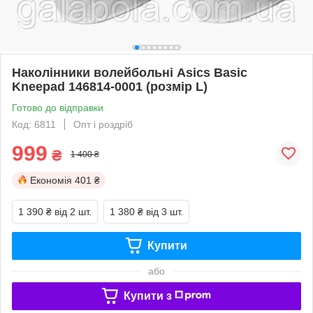
Наколінники волейбольні Asics Basic
Kneepad 146814-0001 (розмір L)
Готово до відправки
Код: 6811
Опт і роздріб
999
₴
1 400 ₴
Економія
401 ₴
1 390 ₴
від 2 шт.
1 380 ₴
від 3 шт.
Купити
або
Купити з