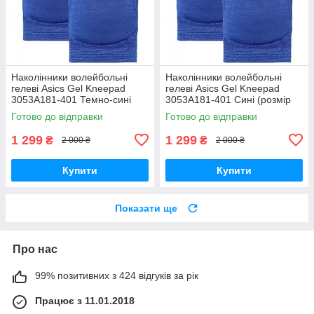
Наколінники волейбольні
Наколінники волейбольні
гелеві Asics Gel Kneepad
гелеві Asics Gel Kneepad
3053A181-401 Темно-сині
3053A181-401 Сині (розмір
(розмір L)
М)
Готово до відправки
Готово до відправки
1 299
1 299
₴
₴
2 000 ₴
2 000 ₴
Купити
Купити
Показати ще
Про нас
99% позитивних з 424 відгуків за рік
Працює з 11.01.2018