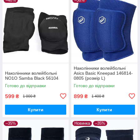
–40%
–36%
Наколінники волейбольні
Наколінники волейбольні
Asics Basic Kneepad 146814-
NO1O Samba Black 56104
0805 (розмір L)
Готово до відправки
Готово до відправки
599
899
₴
₴
1 000 ₴
1 400 ₴
Купити
Купити
–35%
Новинка
–35%