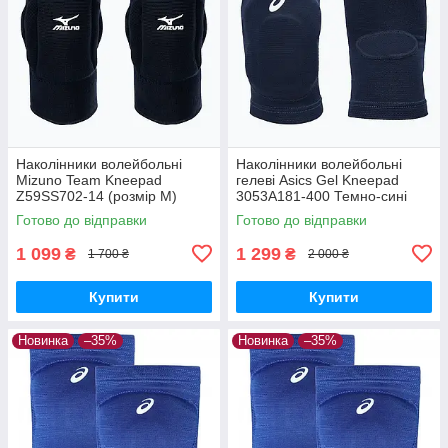
Наколінники волейбольні
Наколінники волейбольні
Mizuno Team Kneepad
гелеві Asics Gel Kneepad
Z59SS702-14 (розмір M)
3053A181-400 Темно-сині
(розмір S)
Готово до відправки
Готово до відправки
1 099
1 299
₴
₴
1 700 ₴
2 000 ₴
Купити
Купити
Новинка
–35%
Новинка
–35%