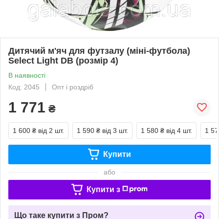
Дитячий м'яч для футзалу (міні-футбола)
Select Light DB (розмір 4)
В наявності
Код: 2045
Опт і роздріб
1 771
₴
1 600 ₴
від 2 шт.
1 590 ₴
від 3 шт.
1 580 ₴
від 4 шт.
1 57
Купити
або
Купити з
Що таке купити з Пром?