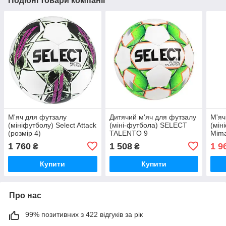
Подібні товари компанії
М'яч для футзалу
Дитячий м'яч для футзалу
М'яч
(мініфутболу) Select Attack
(міні-футбола) SELECT
(мін
(розмір 4)
TALENTO 9
Mima
1 760
1 508
1 9
₴
₴
Купити
Купити
Про нас
99% позитивних з 422 відгуків за рік