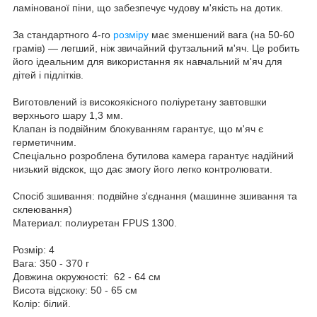
ламінованої піни, що забезпечує чудову м'якість на дотик.
За стандартного 4-го
розміру
має зменшений вага (на 50-60
грамів) — легший, ніж звичайний футзальний м'яч. Це робить
його ідеальним для використання як навчальний м'яч для
дітей і підлітків.
Виготовлений із високоякісного поліуретану завтовшки
верхнього шару 1,3 мм.
Клапан із подвійним блокуванням гарантує, що м'яч є
герметичним.
Спеціально розроблена бутилова камера гарантує надійний
низький відскок, що дає змогу його легко контролювати.
Спосіб зшивання: подвійне з'єднання (машинне зшивання та
склеювання)
Материал: полиуретан FPUS 1300.
Розмір: 4
Вага: 350 - 370 г
Довжина окружності: 62 - 64 см
Висота відскоку: 50 - 65 см
Колір: білий.