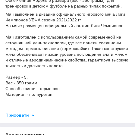
Облегченная модель 5 размера (вес - 350 грамм) для
тренировок в детском футболе на разных типах покрытий.
Мяч выполнен в дизайне официального игрового мяча Лиги
Чемпионов УЕФА сезона 2021/2022 гг.
На мяче размещен официальный логотип Лиги Чемпионов.
Мяч изготовлен с использованием самой современной на
сегодняшний день технологии, где все панели соединены
методом термосклеивания (термоспайки). Такая конструкция
мяча обеспечивает низкий уровень поглощения влаги мячом
и отличные аэродинамические свойства, гарантируя высокую
точность и дальность полета.
Размер - 5.
Вес - 350 грамм
Способ сшивки - термошов.
Материал - полиуретан.
Приховати
Характеристики