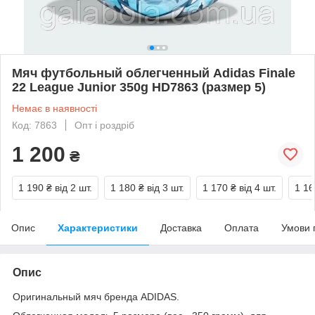
Мяч футбольный облегченный Adidas Finale
22 League Junior 350g HD7863 (размер 5)
Немає в наявності
Код: 7863
Опт і роздріб
1 200
₴
1 190 ₴
від 2 шт.
1 180 ₴
від 3 шт.
1 170 ₴
від 4 шт.
1 16
Опис
Характеристики
Доставка
Оплата
Умови 
Опис
Оригинальный мяч бренда ADIDAS.