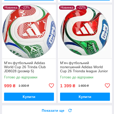
Новинка
–23%
Новинка
–22%
М'яч футбольний Adidas
М'яч футбольний
World Cup 26 Trinda Club
полегшений Adidas World
JD8028 (розмір 5)
Cup 26 Trionda league Junior
350g JD8167 (розмір 5)
Готово до відправки
Готово до відправки
999
1 399
₴
₴
1 300 ₴
1 800 ₴
Купити
Купити
Показати ще