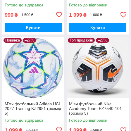
Готово до відправки
Готово до відправки
999
1 099
₴
₴
1 500 ₴
1 600 ₴
Купити
Купити
Новинка
–27%
Топ продажів
–27%
М'яч футбольний Adidas UCL
М'яч футбольний Nike
2027 Training KZ2981 (розмір
Academy Team FZ7540-101
5)
(розмір 5)
Готово до відправки
Готово до відправки
1 099
1 099
₴
₴
1 500 ₴
1 500 ₴