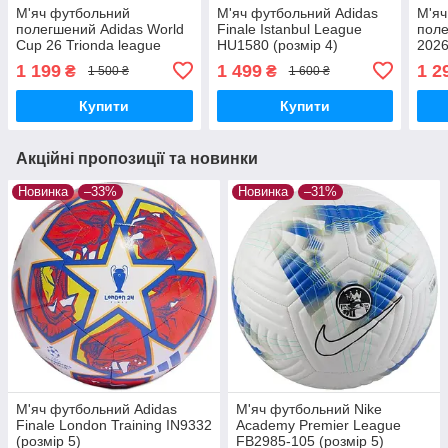
М'яч футбольний
М'яч футбольний Adidas
М'яч
полегшений Adidas World
Finale Istanbul League
поле
Cup 26 Trionda league
HU1580 (розмір 4)
2026
Junior 290g JD8168
JP15
1 199
1 499
1 2
₴
₴
1 500 ₴
1 600 ₴
(розмір 5)
Купити
Купити
Акційні пропозиції та новинки
Новинка
–33%
Новинка
–31%
М'яч футбольний Adidas
М'яч футбольний Nike
Finale London Training IN9332
Academy Premier League
(розмір 5)
FB2985-105 (розмір 5)