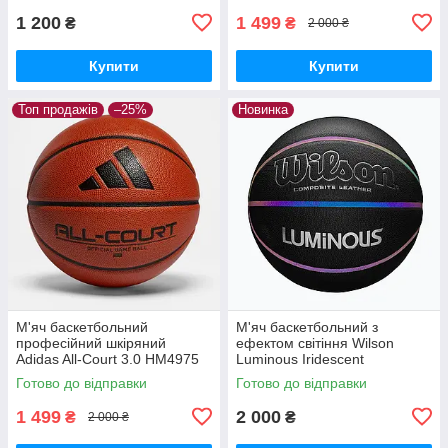
1 200
1 499
₴
₴
2 000 ₴
Купити
Купити
Топ продажів
–25%
Новинка
М'яч баскетбольний
М'яч баскетбольний з
професійний шкіряний
ефектом світіння Wilson
Adidas All-Court 3.0 HM4975
Luminous Iridescent
(розмір 7)
WTB2027XB07 (розмір 7)
Готово до відправки
Готово до відправки
1 499
2 000
₴
₴
2 000 ₴