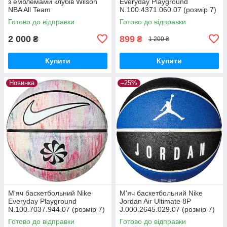
з емблемами клубів Wilson
Everyday Playground
NBA All Team
N.100.4371.060.07 (розмір 7)
WTB1300XBNBA7 (розмір 7)
Готово до відправки
Готово до відправки
2 000
899
₴
₴
1 200 ₴
Купити
Купити
Новинка
–25%
М'яч баскетбольний Nike
М'яч баскетбольний Nike
Everyday Playground
Jordan Air Ultimate 8P
N.100.7037.944.07 (розмір 7)
J.000.2645.029.07 (розмір 7)
Готово до відправки
Готово до відправки