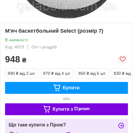
М'яч баскетбольний Select (розмір 7)
В наявності
Код: 4023
Опт і роздріб
948
₴
890 ₴
від 2 шт.
870 ₴
від 4 шт.
850 ₴
від 6 шт.
830 ₴
від 
Купити
або
Купити з
Що таке купити з Пром?