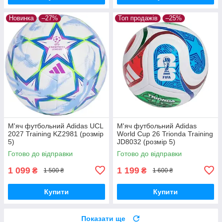
Новинка
–27%
Топ продажів
–25%
М'яч футбольний Adidas UCL
М'яч футбольний Adidas
2027 Training KZ2981 (розмір
World Cup 26 Trionda Training
5)
JD8032 (розмір 5)
Готово до відправки
Готово до відправки
1 099
1 199
₴
₴
1 500 ₴
1 600 ₴
Купити
Купити
Показати ще