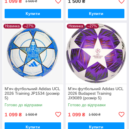
1 099
1 500
₴
₴
1 500 ₴
Купити
Купити
Новинка
–27%
Новинка
–27%
М'яч футбольний Adidas UCL
М'яч футбольний Adidas UCL
2026 Training JP1534 (розмір
2026 Budapest Training
5)
JX9089 (розмір 5)
Готово до відправки
Готово до відправки
1 099
1 099
₴
₴
1 500 ₴
1 500 ₴
Купити
Купити