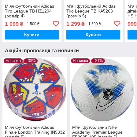
М'яч футбольний Adidas
М'яч футбольний Adidas
М'яч
Tiro League ТВ HZ1294
Tiro League ТВ KA5263
діте
(розмір 4)
(розмір 5)
HS H
1 099
1 299
999
₴
₴
1 500 ₴
1 500 ₴
Купити
Купити
Акційні пропозиції та новинки
Новинка
–33%
Новинка
–31%
М'яч футбольний Adidas
М'яч футбольний Nike
Finale London Training IN9332
Academy Premier League
(розмір 5)
FB2985-105 (розмір 5)