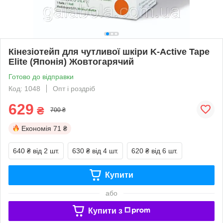
Кінезіотейп для чутливої шкіри K-Active Tape
Elite (Японія) Жовтогарячий
Готово до відправки
Код: 1048
Опт і роздріб
629
₴
700 ₴
Економія
71 ₴
640 ₴
від 2 шт.
630 ₴
від 4 шт.
620 ₴
від 6 шт.
Купити
або
Купити з