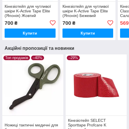
Кінезіотейп для чутливої
Кінезіотейп для чутливої
Кіне
шкіри K-Active Tape Elite
шкіри K-Active Tape Elite
Clas
(Японія) Жовтий
(Японія) Бежевий
Сал
700
700
569
₴
₴
Купити
Купити
Акційні пропозиції та новинки
Топ продажів
–40%
–29%
Кінезіотейп SELECT
Ножиці тактичні медичні для
Sporttape Profcare K