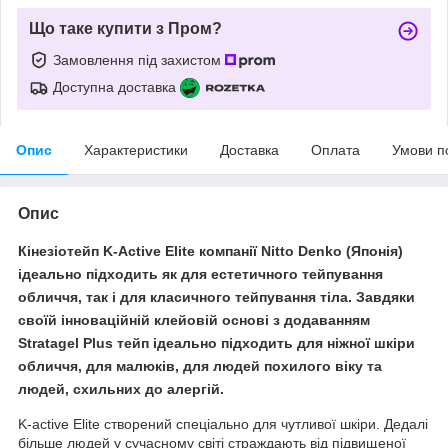
Що таке купити з Пром?
Замовлення під захистом
Доступна доставка
Опис
Характеристики
Доставка
Оплата
Умови п
Опис
Кінезіотейп K-Active Elite компанії Nitto Denko (Японія)
ідеально підходить як для естетичного тейпування
обличчя, так і для класичного тейпування тіла. Завдяки
своїй інноваційній клейовій основі з додаванням
Stratagel Plus тейп ідеально підходить для ніжної шкіри
обличчя, для малюків, для людей похилого віку та
людей, схильних до алергій.
K-active Elite створений спеціально для чутливої шкіри. Дедалі
більше людей у сучасному світі страждають від підвищеної