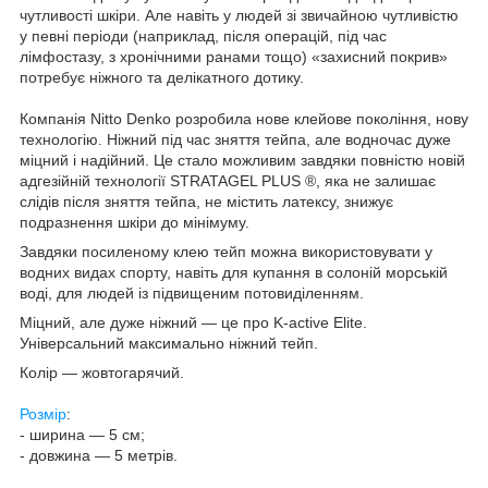
чутливості шкіри. Але навіть у людей зі звичайною чутливістю
у певні періоди (наприклад, після операцій, під час
лімфостазу, з хронічними ранами тощо) «захисний покрив»
потребує ніжного та делікатного дотику.
Компанія Nitto Denko розробила нове клейове покоління, нову
технологію. Ніжний під час зняття тейпа, але водночас дуже
міцний і надійний. Це стало можливим завдяки повністю новій
адгезійній технології STRATAGEL PLUS ®, яка не залишає
слідів після зняття тейпа, не містить латексу, знижує
подразнення шкіри до мінімуму.
Завдяки посиленому клею тейп можна використовувати у
водних видах спорту, навіть для купання в солоній морській
воді, для людей із підвищеним потовиділенням.
Міцний, але дуже ніжний — це про K-active Elite.
Універсальний максимально ніжний тейп.
Колір — жовтогарячий.
Розмір
:
- ширина — 5 см;
- довжина — 5 метрів.