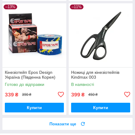
–13%
–11%
Кінезіотейп Epos Design
Ножиці для кінезіотейпів
Україна (Південна Корея)
Kindmax 003
Готово до відправки
В наявності
339
399
₴
₴
390 ₴
450 ₴
Купити
Купити
Показати ще