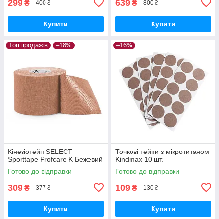
299
639
₴
₴
400 ₴
800 ₴
Купити
Купити
Топ продажів
–18%
–16%
Кінезіотейп SELECT
Точкові тейпи з мікротитаном
Sporttape Profcare K Бежевий
Kindmax 10 шт.
Готово до відправки
Готово до відправки
309
109
₴
₴
377 ₴
130 ₴
Купити
Купити