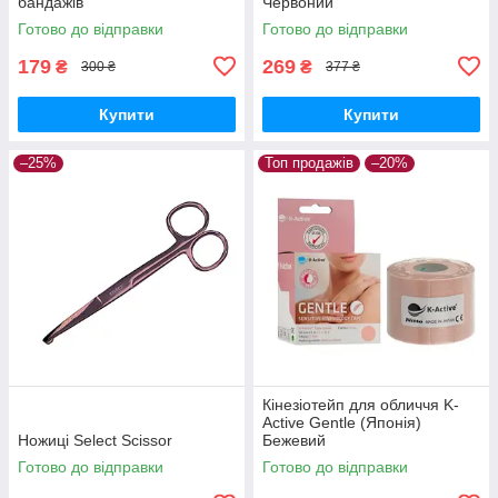
бандажів
Червоний
Готово до відправки
Готово до відправки
179
269
₴
₴
300 ₴
377 ₴
Купити
Купити
–25%
Топ продажів
–20%
Кінезіотейп для обличчя K-
Active Gentle (Японія)
Ножиці Select Scissor
Бежевий
Готово до відправки
Готово до відправки