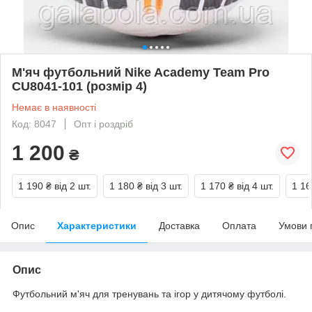
М'яч футбольний Nike Academy Team Pro
CU8041-101 (розмір 4)
Немає в наявності
Код: 8047
Опт і роздріб
1 200
₴
1 190 ₴
від 2 шт.
1 180 ₴
від 3 шт.
1 170 ₴
від 4 шт.
1 16
Опис
Характеристики
Доставка
Оплата
Умови 
Опис
Футбольний м'яч для тренувань та ігор у дитячому футболі.