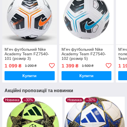
М'яч футбольний Nike
М'яч футбольний Nike
М'яч
Academy Team FZ7540-
Academy Team FZ7540-
поле
101 (розмір 3)
102 (розмір 5)
Tea
(роз
1 099
1 399
1 1
₴
₴
1 200 ₴
1 500 ₴
Купити
Купити
Акційні пропозиції та новинки
Новинка
–30%
Новинка
–30%