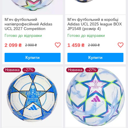
М'яч футбольний
М'яч футбольний в коробці
напівпрофесійний Adidas
Adidas UCL 2025 league BOX
UCL 2027 Competition
JP1548 (розмір 4)
KE9766 (розмір 4)
Готово до відправки
Готово до відправки
2 099
1 459
₴
₴
2 900 ₴
2 000 ₴
Купити
Купити
Новинка
–27%
Новинка
–27%