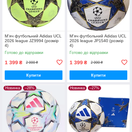
М'яч футбольний Adidas UCL
М'яч футбольний Adidas UCL
2026 league JZ9994 (розмір
2026 league JP1540 (розмір
4)
4)
Готово до відправки
Готово до відправки
1 399
1 399
₴
₴
2 000 ₴
2 000 ₴
Купити
Купити
Новинка
–28%
Новинка
–27%