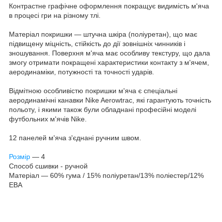
Контрастне графічне оформлення покращує видимість м'яча
в процесі гри на різному тлі.
Матеріал покришки — штучна шкіра (поліуретан), що має
підвищену міцність, стійкість до дії зовнішніх чинників і
зношування. Поверхня м'яча має особливу текстуру, що дала
змогу отримати покращені характеристики контакту з м'ячем,
аеродинаміки, потужності та точності ударів.
Відмітною особливістю покришки м'яча є спеціальні
аеродинамічні канавки Nike Aerowtrac, які гарантують точність
польоту, і якими також були обладнані професійні моделі
футбольних м'ячів Nike.
12 панелей м'яча з'єднані ручним швом.
Розмір
— 4
Способ сшивки - ручной
Матеріал — 60% гума / 15% поліуретан/13% поліестер/12%
ЕВА