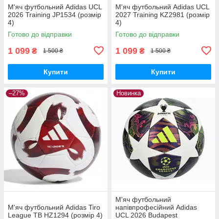
М'яч футбольний Adidas UCL
М'яч футбольний Adidas UCL
2026 Training JP1534 (розмір
2027 Training KZ2981 (розмір
4)
4)
Готово до відправки
Готово до відправки
1 099
1 099
₴
₴
1 500 ₴
1 500 ₴
Купити
Купити
–27%
Новинка
М'яч футбольний
М'яч футбольний Adidas Tiro
напівпрофесійний Adidas
League ТВ HZ1294 (розмір 4)
UCL 2026 Budapest