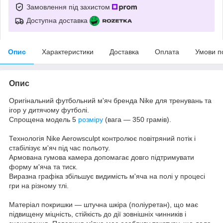
Замовлення під захистом
Доступна доставка
Опис
Характеристики
Доставка
Оплата
Умови п
Опис
Оригінальний футбольний м'яч бренда Nike для тренувань та
ігор у дитячому футболі.
Спрощена модель 5
розміру
(вага — 350 грамів).
Технологія Nike Aerowsculpt контролює повітряний потік і
стабілізує м'яч під час польоту.
Армована гумова камера допомагає довго підтримувати
форму м'яча та тиск.
Виразна графіка збільшує видимість м'яча на полі у процесі
гри на різному тлі.
Матеріал покришки — штучна шкіра (поліуретан), що має
підвищену міцність, стійкість до дії зовнішніх чинників і