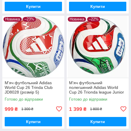
Купити
Купити
Новинка
–23%
Новинка
–22%
М'яч футбольний Adidas
М'яч футбольний
World Cup 26 Trinda Club
полегшений Adidas World
JD8028 (розмір 5)
Cup 26 Trionda league Junior
350g JD8167 (розмір 5)
Готово до відправки
Готово до відправки
999
1 399
₴
₴
1 300 ₴
1 800 ₴
Купити
Купити