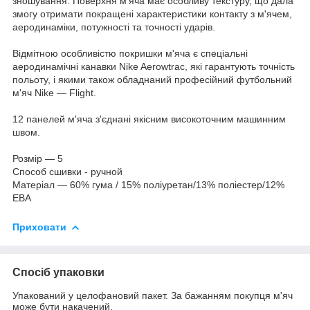
зношування. Поверхня м'яча має особливу текстуру, що дала
змогу отримати покращені характеристики контакту з м'ячем,
аеродинаміки, потужності та точності ударів.
Відмітною особливістю покришки м'яча є спеціальні
аеродинамічні канавки Nike Aerowtrac, які гарантують точність
польоту, і якими також обладнаний професійний футбольний
м'яч Nike — Flight.
12 панелей м'яча з'єднані якісним високоточним машинним
швом.
Розмір — 5
Способ сшивки - ручной
Матеріал — 60% гума / 15% поліуретан/13% поліестер/12%
ЕВА
Приховати
Спосіб упаковки
Упакований у целофановий пакет. За бажанням покупця м'яч
може бути накачений.