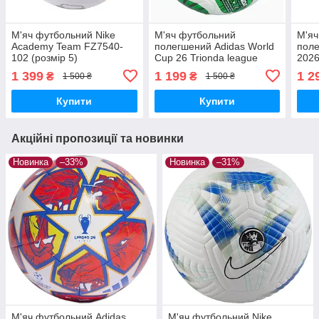
М'яч футбольний Nike
М'яч футбольний
М'яч
Academy Team FZ7540-
полегшений Adidas World
поле
102 (розмір 5)
Cup 26 Trionda league
2026
Junior 290g JD8168
JP15
1 399
1 199
1 2
₴
₴
1 500 ₴
1 500 ₴
(розмір 5)
Купити
Купити
Акційні пропозиції та новинки
Новинка
–33%
Новинка
–31%
М'яч футбольний Adidas
М'яч футбольний Nike