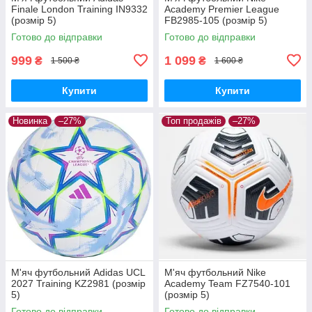
Finale London Training IN9332
Academy Premier League
(розмір 5)
FB2985-105 (розмір 5)
Готово до відправки
Готово до відправки
999
1 099
₴
₴
1 500 ₴
1 600 ₴
Купити
Купити
Новинка
–27%
Топ продажів
–27%
М'яч футбольний Adidas UCL
М'яч футбольний Nike
2027 Training KZ2981 (розмір
Academy Team FZ7540-101
5)
(розмір 5)
Готово до відправки
Готово до відправки