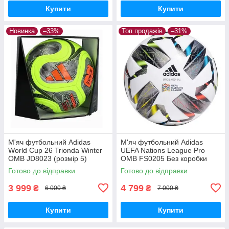
Купити
Купити
Новинка
–33%
Топ продажів
–31%
М'яч футбольний Adidas
М'яч футбольний Adidas
World Cup 26 Trionda Winter
UEFA Nations League Pro
OMB JD8023 (розмір 5)
OMB FS0205 Без коробки
(розмір 5)
Готово до відправки
Готово до відправки
3 999
4 799
₴
₴
6 000 ₴
7 000 ₴
Купити
Купити