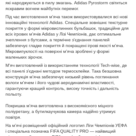
які народжуються в пилу змагань. Adidas Pyrostorm світиться
яскравим вогнем майбутніх перемог.
Під час виготовлення м'яча також використовувалися всі нові
інноваційні технології Adidas. Спеціальне зовнішнє текстурне
покриття у формі мікровиспинних бульбашок, традиційне для
всіх ігрових м'ячів Adidas у Лізі Чемпіонів, дає оптимальне
зчеплення з бутсами, а термічне з'єднання панелей
забезпечує гладке покриття й покращені ігрові якості м'яча.
Мікровипуклості на поверхні м'яча зроблені у формі
маленьких зірочок.
М'яч виготовлений із використанням технології Tech-wise, де
всі панелі з'єднані методом термосклейки. Така безшовна
конструкція м'яча забезпечує низький рівень поглинання
вологи м'ячем і його чудові аеродинамічні властивості,
гарантуючи кращий контроль, високу точність і дальність
польоту.
Покришка м'яча виготовлена з високоякісного міцного
поліуретану, а бутилкаучукова камера надійно утримує
повітря.
На м'ячі розміщений офіційний логотип Ліги Чемпіонів УЕФА
і спеціальна позначка FIFA QUALITY PRO — найвищий