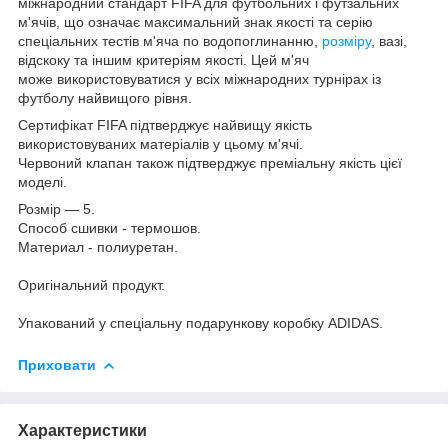
міжнародний стандарт FIFA для футбольних і футзальних
м'ячів, що означає максимальний знак якості та серію
спеціальних тестів м'яча по водопоглинанню,
розміру
, вазі,
відскоку та іншим критеріям якості. Цей м'яч
може використовуватися у всіх міжнародних турнірах із
футболу найвищого рівня.
Сертифікат FIFA підтверджує найвищу якість
використовуваних матеріалів у цьому м'ячі.
Червоний клапан також підтверджує преміальну якість цієї
моделі.
Розмір — 5.
Способ сшивки - термошов.
Материал - полиуретан.
Оригінальний продукт.
Упакований у спеціальну подарункову коробку ADIDAS.
Приховати
Характеристики