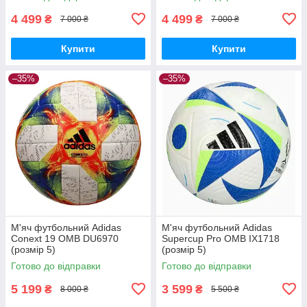
4 499
4 499
₴
₴
7 000 ₴
7 000 ₴
Купити
Купити
–35%
–35%
М'яч футбольний Adidas
М'яч футбольний Adidas
Conext 19 OMB DU6970
Supercup Pro OMB IX1718
(розмір 5)
(розмір 5)
Готово до відправки
Готово до відправки
5 199
3 599
₴
₴
8 000 ₴
5 500 ₴