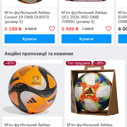
М'яч футбольний Adidas
М'яч футбольний Adidas
М'яч
Conext 19 OMB DU6970
UCL 2026 3RD OMB
EURO
(розмір 5)
JY8891 (розмір 5)
OMB 
5 199
5 899
6 0
₴
₴
8 000 ₴
7 000 ₴
Купити
Купити
Акційні пропозиції та новинки
–45%
Топ продажів
–38%
М'яч футбольний Adidas
М'яч футбольний Adidas