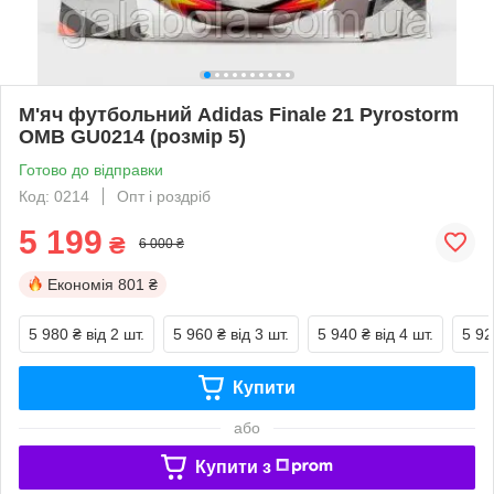
М'яч футбольний Adidas Finale 21 Pyrostorm
OMB GU0214 (розмір 5)
Готово до відправки
Код: 0214
Опт і роздріб
5 199
₴
6 000 ₴
Економія
801 ₴
5 980 ₴
від 2 шт.
5 960 ₴
від 3 шт.
5 940 ₴
від 4 шт.
5 92
Купити
або
Купити з