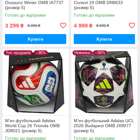
Oceaunz Winter OMB IA7737
Conext 19 OMB DN8633
(розмір 5)
(розмір 5)
Готово до відправки
Готово до відправки
3 299
4 999
₴
₴
6 000 ₴
8 000 ₴
Купити
Купити
Топ продажів
–36%
Новинка
–36%
М'яч футбольний Adidas
М'яч футбольний Adidas UCL
World Cup 26 Trionda OMB
2026 Budapest OMB JX9077
JD8021 (розмір 5)
(розмір 5)
Готово до відправки
Готово до відправки