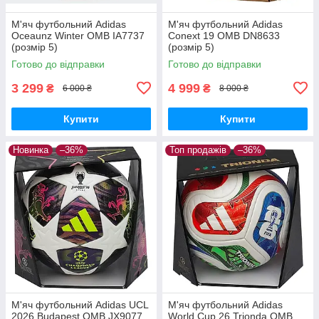
М'яч футбольний Adidas
М'яч футбольний Adidas
Oceaunz Winter OMB IA7737
Conext 19 OMB DN8633
(розмір 5)
(розмір 5)
Готово до відправки
Готово до відправки
3 299
4 999
₴
₴
6 000 ₴
8 000 ₴
Купити
Купити
Новинка
–36%
Топ продажів
–36%
М'яч футбольний Adidas UCL
М'яч футбольний Adidas
2026 Budapest OMB JX9077
World Cup 26 Trionda OMB