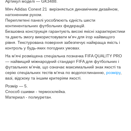
Артикул моделі — GK3488.
Мяч Adidas Conext 21 вирізняється динамічним дизайном,
натхненним рухом.
Переплетені панелі уособлюють єдність шести
континентальних футбольних федерацій.
Безшовна конструкція гарантують високі якісні характеристики
та дають змогу використовувати м'яч для ігор найвищого
рівня. Текстурована поверхня забезпечує найкраща якість і
контроль у будь-яких погодних умовах.
На м'ячі розміщена спеціальна позначка FIFA QUALITY PRO
— найвищий міжнародний стандарт FIFA для футбольних і
футзальних м'ячів, що означає максимальний знак якості та
серію спеціальних тестів м'яча по водопоглинанню,
розміру
,
вазі, відскоку та іншим критеріям якості.
Розмір — 5.
Способ сшивки - термосклейка.
Материал - полиуретан.