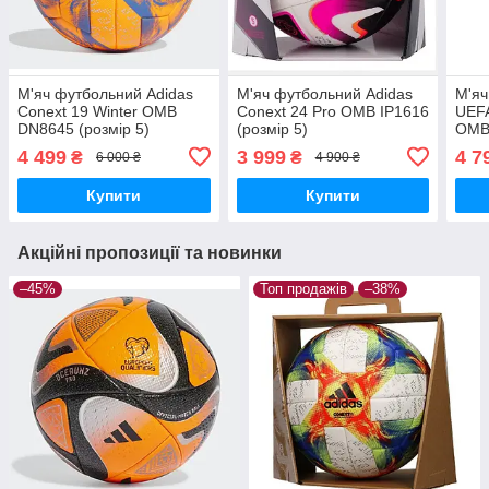
М'яч футбольний Adidas
М'яч футбольний Adidas
М'яч
Conext 19 Winter OMB
Conext 24 Pro OMB IP1616
UEFA
DN8645 (розмір 5)
(розмір 5)
OMB 
(роз
4 499
3 999
4 7
₴
₴
6 000 ₴
4 900 ₴
Купити
Купити
Акційні пропозиції та новинки
–45%
Топ продажів
–38%