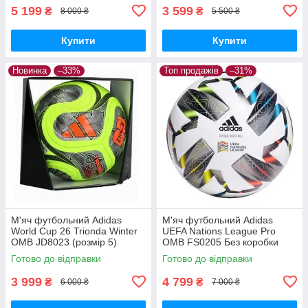
5 199
3 599
₴
₴
8 000 ₴
5 500 ₴
Купити
Купити
Новинка
–33%
Топ продажів
–31%
М'яч футбольний Adidas
М'яч футбольний Adidas
World Cup 26 Trionda Winter
UEFA Nations League Pro
OMB JD8023 (розмір 5)
OMB FS0205 Без коробки
(розмір 5)
Готово до відправки
Готово до відправки
3 999
4 799
₴
₴
6 000 ₴
7 000 ₴