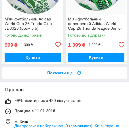
М'яч футбольний Adidas
М'яч футбольний
World Cup 26 Trinda Club
полегшений Adidas World
JD8028 (розмір 5)
Cup 26 Trionda league Junior
350g JD8167 (розмір 5)
Готово до відправки
Готово до відправки
999
1 399
₴
₴
1 300 ₴
1 800 ₴
Купити
Купити
Показати ще
Про нас
99% позитивних з 420 відгуків за рік
Працює з 11.01.2018
м. Київ
Днепровская набережная, 9 (самовывоз), Київ, Україна