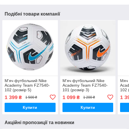
Подібні товари компанії
М'яч футбольний Nike
М'яч футбольний Nike
Мяч 
Academy Team FZ7540-
Academy Team FZ7540-
Aca
102 (розмір 5)
101 (розмір 3)
102 
1 399
1 099
1 3
₴
₴
1 500 ₴
1 200 ₴
Купити
Купити
Акційні пропозиції та новинки