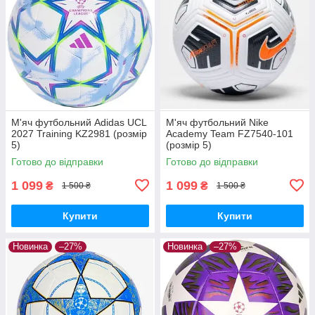
М'яч футбольний Adidas UCL
М'яч футбольний Nike
2027 Training KZ2981 (розмір
Academy Team FZ7540-101
5)
(розмір 5)
Готово до відправки
Готово до відправки
1 099
1 099
₴
₴
1 500 ₴
1 500 ₴
Купити
Купити
Новинка
–27%
Новинка
–27%