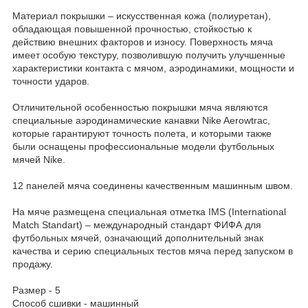
Материал покрышки – искусственная кожа (полиуретан),
обладающая повышенной прочностью, стойкостью к
действию внешних факторов и износу. Поверхность мяча
имеет особую текстуру, позволившую получить улучшенные
характеристики контакта с мячом, аэродинамики, мощности и
точности ударов.
Отличительной особенностью покрышки мяча являются
специальные аэродинамические канавки Nike Aerowtrac,
которые гарантируют точность полета, и которыми также
были оснащены профессиональные модели футбольных
мячей Nike.
12 панелей мяча соединены качественным машинным швом.
На мяче размещена специальная отметка IMS (International
Match Standart) – международный стандарт ФИФА для
футбольных мячей, означающий дополнительный знак
качества и серию специальных тестов мяча перед запуском в
продажу.
Размер - 5
Способ сшивки - машинный