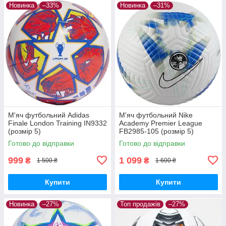
Новинка
–33%
Новинка
–31%
М'яч футбольний Adidas
М'яч футбольний Nike
Finale London Training IN9332
Academy Premier League
(розмір 5)
FB2985-105 (розмір 5)
Готово до відправки
Готово до відправки
999
1 099
₴
₴
1 500 ₴
1 600 ₴
Купити
Купити
Новинка
–27%
Топ продажів
–27%