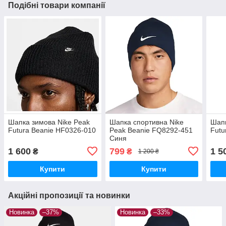
Подібні товари компанії
Шапка зимова Nike Peak
Шапка спортивна Nike
Шапк
Futura Beanie HF0326-010
Peak Beanie FQ8292-451
Futu
Синя
1 600
799
1 5
₴
₴
1 200 ₴
Купити
Купити
Акційні пропозиції та новинки
Новинка
–37%
Новинка
–33%