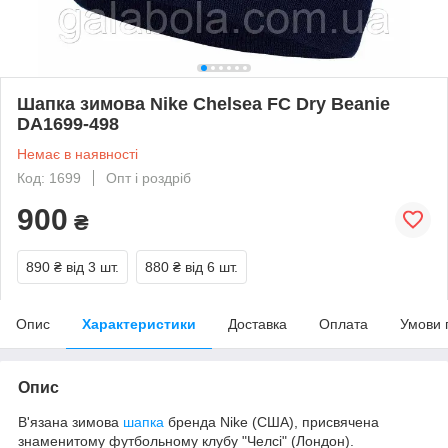
Шапка зимова Nike Chelsea FC Dry Beanie
DA1699-498
Немає в наявності
Код: 1699
Опт і роздріб
900
₴
890 ₴
від 3 шт.
880 ₴
від 6 шт.
Опис
Характеристики
Доставка
Оплата
Умови 
Опис
В'язана зимова
шапка
бренда Nike (CША), присвячена
знаменитому футбольному клубу "Челсі" (Лондон).