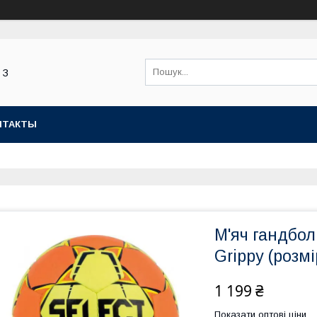
 З
НТАКТЫ
М'яч гандбол
Grippy (розмі
1 199 ₴
Показати оптові ціни