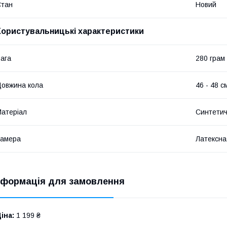
Стан
Новий
Користувальницькі характеристики
ага
280 грам
овжина кола
46 - 48 с
атеріал
Синтетич
Камера
Латексна
нформація для замовлення
іна:
1 199 ₴