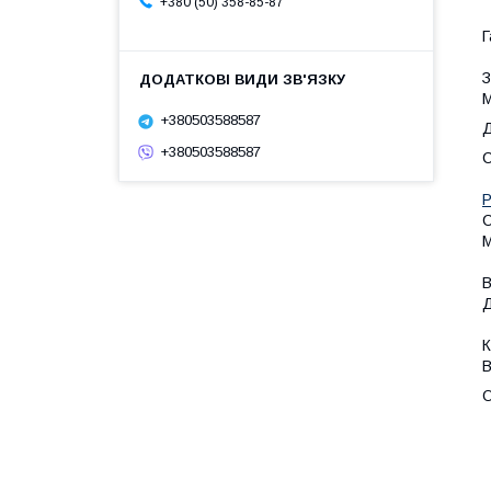
+380 (50) 358-85-87
Г
З
М
+380503588587
Д
+380503588587
С
Р
С
М
В
Д
К
В
О