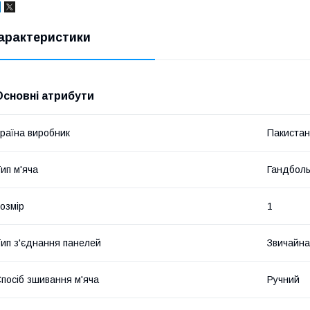
арактеристики
Основні атрибути
раїна виробник
Пакистан
ип м'яча
Гандбол
озмір
1
ип з'єднання панелей
Звичайна
посіб зшивання м'яча
Ручний