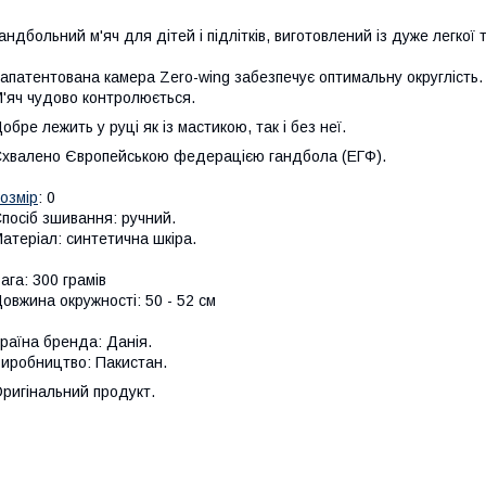
андбольний м'яч для дітей і підлітків, виготовлений із дуже легкої 
апатентована камера Zero-wing забезпечує оптимальну округлість.
'яч чудово контролюється.
обре лежить у руці як із мастикою, так і без неї.
хвалено Європейською федерацією гандбола (ЕГФ).
озмір
: 0
посіб зшивання: ручний.
атеріал: синтетична шкіра.
ага: 300 грамів
овжина окружності: 50 - 52 см
раїна бренда: Данія.
иробництво: Пакистан.
ригінальний продукт.