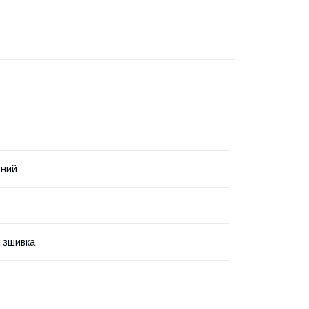
ьний
 зшивка