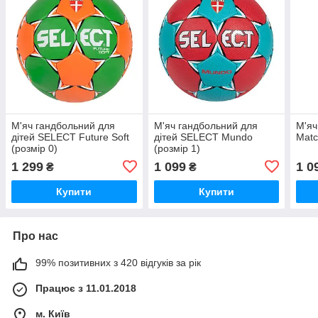
М'яч гандбольний для
М'яч гандбольний для
М'яч
дітей SELECT Future Soft
дітей SELECT Mundo
Matc
(розмір 0)
(розмір 1)
1 299
1 099
1 0
₴
₴
Купити
Купити
Про нас
99% позитивних з 420 відгуків за рік
Працює з 11.01.2018
м. Київ