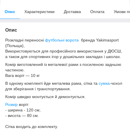
Опис
Характеристики
Доставка
Оплата
Умови п
Опис
Розкладні переносні
футбольні ворота
бренда Yakimasport
(Польща),
Використовуються для професійного використання у ДЮСШ,
а також для спортивних ігор у дошкільних закладах і школах.
Комір виготовлений із металевої рами з посиленою задньою
частиною.
Вага воріт — 10 кг
В одному комплекті йде металева рама, сітка та
сумка
-чохол
для зберігання і транспортування.
Комір швидко монтується й демонтується.
Розмір
воріт:
- ширина - 120 см;
- висота — 80 см.
Сітка входить до комплекту.