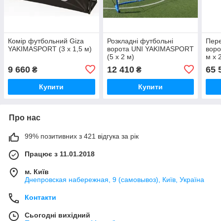
Комір футбольний Giza
Розкладні футбольні
Пере
YAKIMASPORT (3 x 1,5 м)
ворота UNI YAKIMASPORT
вор
(5 x 2 м)
м x 
9 660
12 410
65 
₴
₴
Купити
Купити
Про нас
99% позитивних з 421 відгука за рік
Працює з 11.01.2018
м. Київ
Днепровская набережная, 9 (самовывоз), Київ, Україна
Контакти
Сьогодні вихідний